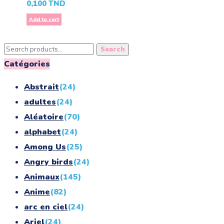
0,100
TND
Add to cart
Search
Search
for:
Catégories
Abstrait
(24)
adultes
(24)
Aléatoire
(70)
alphabet
(24)
Among Us
(25)
Angry birds
(24)
Animaux
(145)
Anime
(82)
arc en ciel
(24)
Ariel
(24)