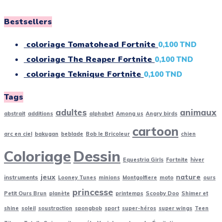
Bestsellers
coloriage Tomatohead Fortnite
0,100
TND
coloriage The Reaper Fortnite
0,100
TND
coloriage Teknique Fortnite
0,100
TND
Tags
adultes
animaux
abstrait
additions
alphabet
Among us
Angry birds
cartoon
arc en ciel
bakugan
beblade
Bob le Bricoleur
chien
Coloriage
Dessin
Equestria Girls
Fortnite
hiver
jeux
nature
instruments
Looney Tunes
minions
Montgolfiere
moto
ours
princesse
Petit Ours Brun
planète
printemps
Scooby Doo
Shimer et
shine
soleil
soustraction
spongbob
sport
super-héros
super wings
Teen