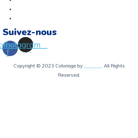
Termes et conditions
FAQ
Suivez-nous
cebook-
Instagram
f
Copyright © 2023 Coloriage by
Lab205
. All Rights
Reserved.
X Fermer