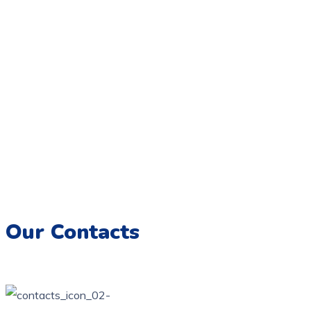
Coloriage.tn,
Une galerie numérique offrant une variété de
dessins pour tous les âges, destinée à éveiller la créativité et
à encourager l’expression artistique chez les enfants.
Imprimez, colorez et créez des souvenirs artistiques
inoubliables.
Our Contacts
76 bis, rue des orangers, Bardo, Tunis