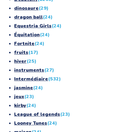
dinosaure
(29)
dragon ball
(24)
Equestria Girls
(24)
Équitation
(24)
Fortnite
(24)
fruits
(17)
hiver
(25)
instruments
(27)
Intermédiaire
(532)
jasmine
(24)
jeux
(23)
kirby
(24)
League of legends
(23)
Looney Tunes
(24)
maison
(24)