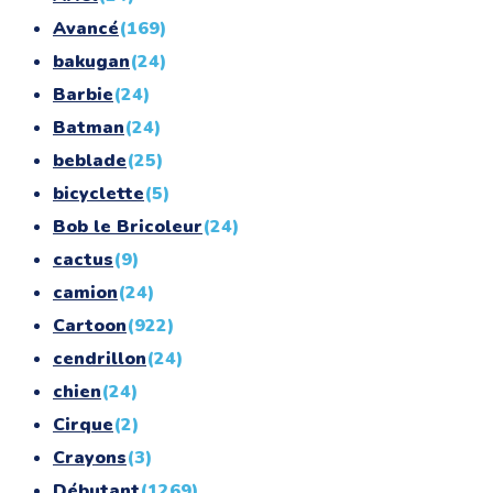
Avancé
(169)
bakugan
(24)
Barbie
(24)
Batman
(24)
beblade
(25)
bicyclette
(5)
Bob le Bricoleur
(24)
cactus
(9)
camion
(24)
Cartoon
(922)
cendrillon
(24)
chien
(24)
Cirque
(2)
Crayons
(3)
Débutant
(1269)