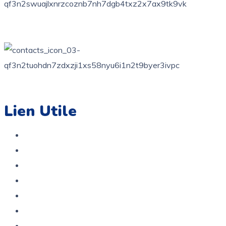
+216 71 851 836
contact@coloriage.tn
Lien Utile
Accueil
Boutique
A propos
Contact
Politique de confidentialité
Politique De Remboursement Et De Retour
Service Après Vente