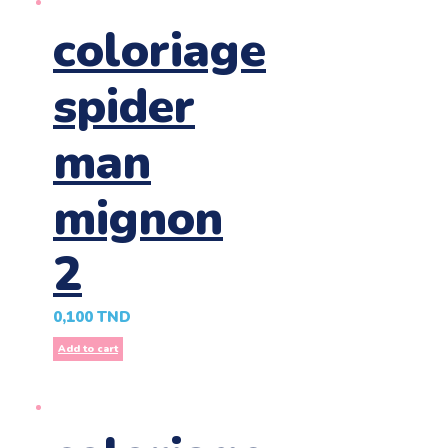
coloriage
spider
man
mignon
2
0,100
TND
Add to cart