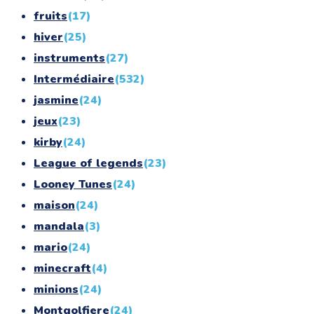
fruits
(17)
hiver
(25)
instruments
(27)
Intermédiaire
(532)
jasmine
(24)
jeux
(23)
kirby
(24)
League of legends
(23)
Looney Tunes
(24)
maison
(24)
mandala
(3)
mario
(24)
minecraft
(4)
minions
(24)
Montgolfiere
(24)