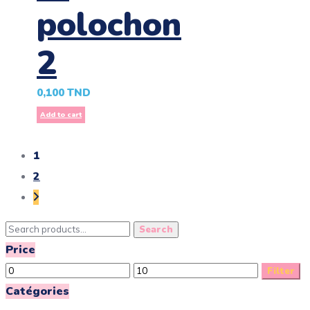
polochon
2
0,100
TND
Add to cart
1
2
Search
Search
for:
Price
Min
Max
Filter
price
price
Catégories