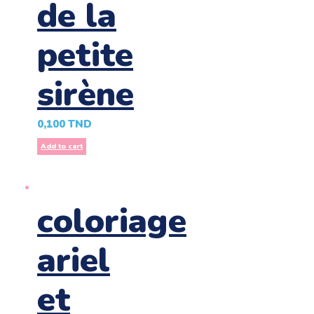
de la
petite
sirène
0,100
TND
Add to cart
coloriage
ariel
et