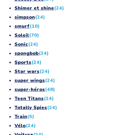
Shimer et shine
(24)
simpson
(24)
smurf
(10)
Soleil
(70)
Sonic
(24)
spongbob
(24)
Sports
(24)
Star wars
(24)
super wings
(24)
super-héros
(48)
Teen Titans
(24)
Totally Spies
(24)
Train
(5)
Vélo
(24)
Voiture
(24)