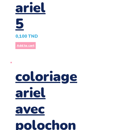
ariel
5
0,100
TND
Add to cart
coloriage
ariel
avec
polochon