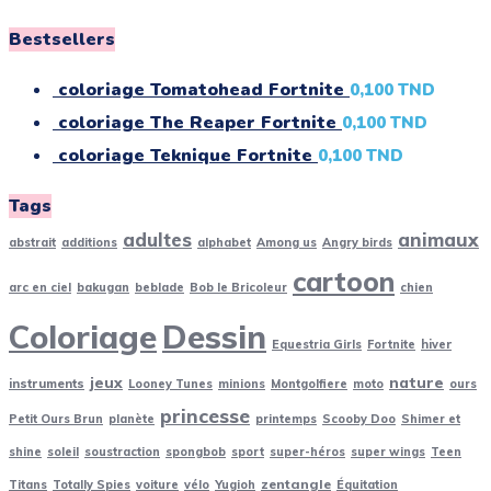
Bestsellers
coloriage Tomatohead Fortnite
0,100
TND
coloriage The Reaper Fortnite
0,100
TND
coloriage Teknique Fortnite
0,100
TND
Tags
adultes
animaux
abstrait
additions
alphabet
Among us
Angry birds
cartoon
arc en ciel
bakugan
beblade
Bob le Bricoleur
chien
Coloriage
Dessin
Equestria Girls
Fortnite
hiver
jeux
nature
instruments
Looney Tunes
minions
Montgolfiere
moto
ours
princesse
Petit Ours Brun
planète
printemps
Scooby Doo
Shimer et
shine
soleil
soustraction
spongbob
sport
super-héros
super wings
Teen
zentangle
Titans
Totally Spies
voiture
vélo
Yugioh
Équitation