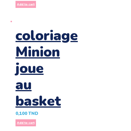
Add to cart
coloriage
Minion
joue
au
basket
0,100
TND
Add to cart