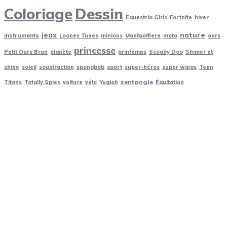
Coloriage
Dessin
Equestria Girls
Fortnite
hiver
jeux
nature
instruments
Looney Tunes
minions
Montgolfiere
moto
ours
princesse
Petit Ours Brun
planète
printemps
Scooby Doo
Shimer et
shine
soleil
soustraction
spongbob
sport
super-héros
super wings
Teen
zentangle
Titans
Totally Spies
voiture
vélo
Yugioh
Équitation