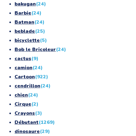
bakugan
(24)
Barbie
(24)
Batman
(24)
beblade
(25)
bicyclette
(5)
Bob le Bricoleur
(24)
cactus
(9)
camion
(24)
Cartoon
(922)
cendrillon
(24)
chien
(24)
Cirque
(2)
Crayons
(3)
Débutant
(1269)
dinosaure
(29)