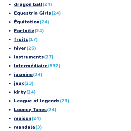
dragon ball
(24)
Equestria Girls
(24)
Équitation
(24)
Fortnite
(24)
fruits
(17)
hiver
(25)
instruments
(27)
Intermédiaire
(532)
jasmine
(24)
jeux
(23)
kirby
(24)
League of legends
(23)
Looney Tunes
(24)
maison
(24)
mandala
(3)