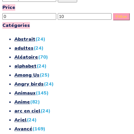
for:
Price
Min
Max
Filter
price
price
Catégories
Abstrait
(24)
adultes
(24)
Aléatoire
(70)
alphabet
(24)
Among Us
(25)
Angry birds
(24)
Animaux
(145)
Anime
(82)
arc en ciel
(24)
Ariel
(24)
Avancé
(169)