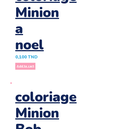
Minion
a
noel
0,100
TND
Add to cart
coloriage
Minion