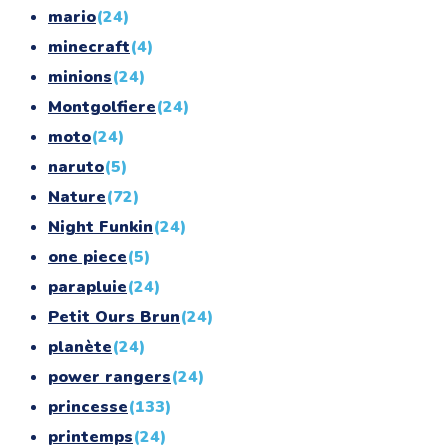
mario
(24)
minecraft
(4)
minions
(24)
Montgolfiere
(24)
moto
(24)
naruto
(5)
Nature
(72)
Night Funkin
(24)
one piece
(5)
parapluie
(24)
Petit Ours Brun
(24)
planète
(24)
power rangers
(24)
princesse
(133)
printemps
(24)