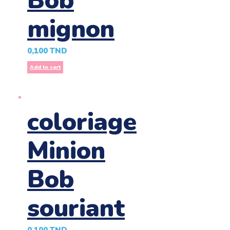
Bob
mignon
0,100
TND
Add to cart
coloriage
Minion
Bob
souriant