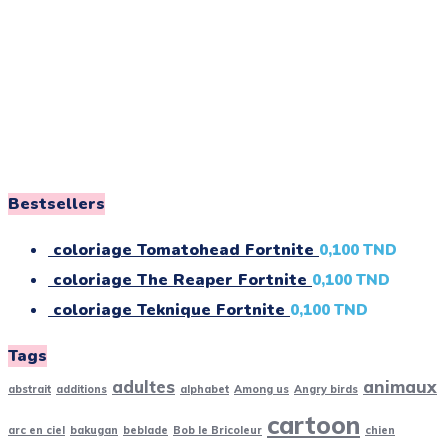
Bestsellers
coloriage Tomatohead Fortnite
0,100
TND
coloriage The Reaper Fortnite
0,100
TND
coloriage Teknique Fortnite
0,100
TND
Tags
adultes
animaux
abstrait
additions
alphabet
Among us
Angry birds
cartoon
arc en ciel
bakugan
beblade
Bob le Bricoleur
chien