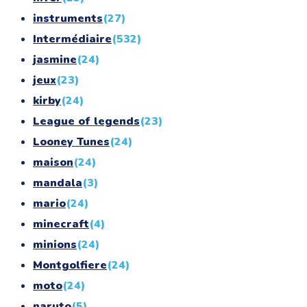
instruments
(27)
Intermédiaire
(532)
jasmine
(24)
jeux
(23)
kirby
(24)
League of legends
(23)
Looney Tunes
(24)
maison
(24)
mandala
(3)
mario
(24)
minecraft
(4)
minions
(24)
Montgolfiere
(24)
moto
(24)
naruto
(5)