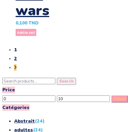
wars
0,100
TND
Add to cart
1
2
Search
Search
for:
Price
Min
Max
Filter
price
price
Catégories
Abstrait
(24)
adultes
(24)