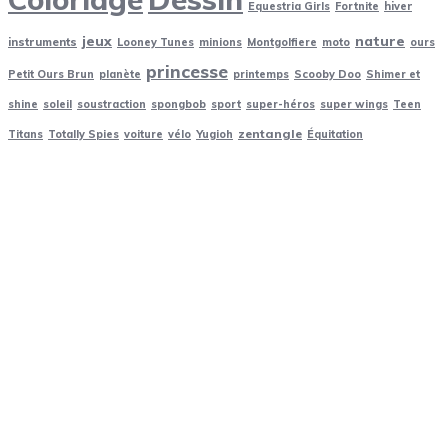
Equestria Girls
Fortnite
hiver
jeux
nature
instruments
Looney Tunes
minions
Montgolfiere
moto
ours
princesse
Petit Ours Brun
planète
printemps
Scooby Doo
Shimer et
shine
soleil
soustraction
spongbob
sport
super-héros
super wings
Teen
zentangle
Titans
Totally Spies
voiture
vélo
Yugioh
Équitation