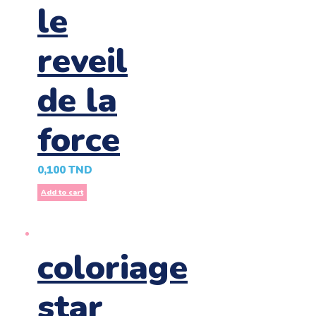
le
reveil
de la
force
0,100
TND
Add to cart
coloriage
star