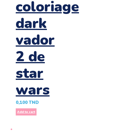
coloriage
dark
vador
2 de
star
wars
0,100
TND
Add to cart