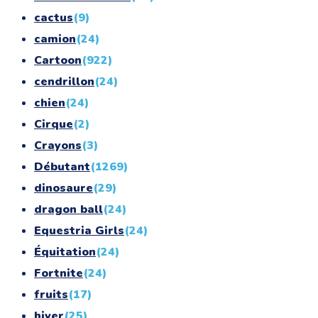
cactus
(9)
camion
(24)
Cartoon
(922)
cendrillon
(24)
chien
(24)
Cirque
(2)
Crayons
(3)
Débutant
(1269)
dinosaure
(29)
dragon ball
(24)
Equestria Girls
(24)
Équitation
(24)
Fortnite
(24)
fruits
(17)
hiver
(25)