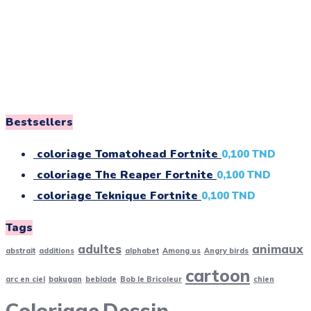
Bestsellers
coloriage Tomatohead Fortnite
0,100
TND
coloriage The Reaper Fortnite
0,100
TND
coloriage Teknique Fortnite
0,100
TND
Tags
adultes
animaux
abstrait
additions
alphabet
Among us
Angry birds
cartoon
arc en ciel
bakugan
beblade
Bob le Bricoleur
chien
Coloriage
Dessin