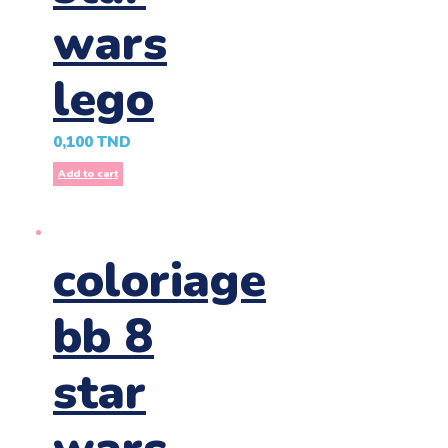
wars
lego
0,100
TND
Add to cart
coloriage
bb 8
star