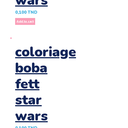
wars
0,100
TND
Add to cart
coloriage
boba
fett
star
wars