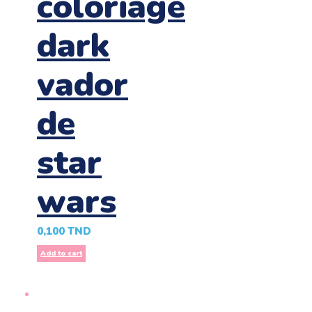
coloriage
dark
vador
de
star
wars
0,100
TND
Add to cart