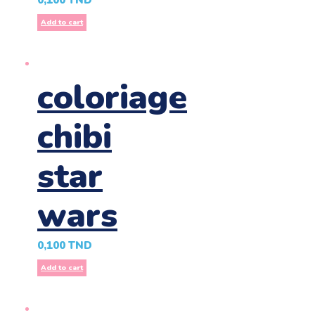
0,100
TND
Add to cart
coloriage
chibi
star
wars
0,100
TND
Add to cart