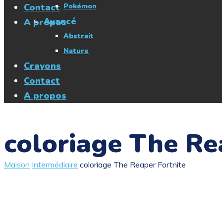
Contact
Pokémon
Avancé
A propos
Abstrait
Nature
Crayons
Contact
A propos
coloriage The Re
Maison
Intermédiaire
coloriage The Reaper Fortnite