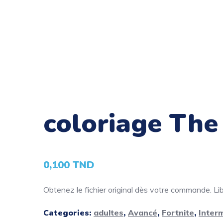
coloriage The
0,100
TND
Obtenez le fichier original dès votre commande. Libé
Categories:
adultes
,
Avancé
,
Fortnite
,
Inter