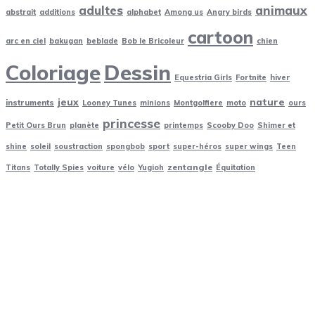
adultes
animaux
abstrait
additions
alphabet
Among us
Angry birds
cartoon
arc en ciel
bakugan
beblade
Bob le Bricoleur
chien
Coloriage
Dessin
Equestria Girls
Fortnite
hiver
jeux
nature
instruments
Looney Tunes
minions
Montgolfiere
moto
ours
princesse
Petit Ours Brun
planète
printemps
Scooby Doo
Shimer et
shine
soleil
soustraction
spongbob
sport
super-héros
super wings
Teen
zentangle
Titans
Totally Spies
voiture
vélo
Yugioh
Équitation