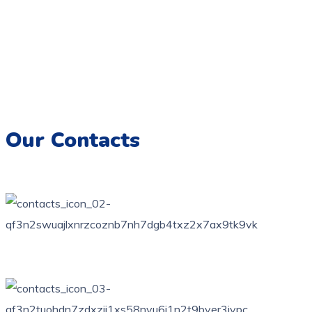
Coloriage.tn,
Une galerie numérique offrant une variété de
dessins pour tous les âges, destinée à éveiller la créativité et
à encourager l’expression artistique chez les enfants.
Imprimez, colorez et créez des souvenirs artistiques
inoubliables.
Our Contacts
76 bis, rue des orangers, Bardo, Tunis
+216 71 851 836