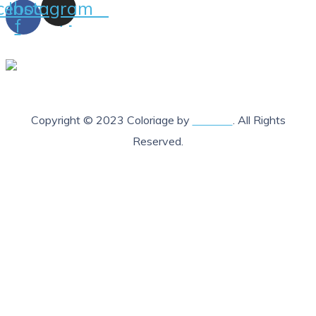
cebook-
Instagram
f
Copyright © 2023 Coloriage by
Lab205
. All Rights
Reserved.
X Fermer