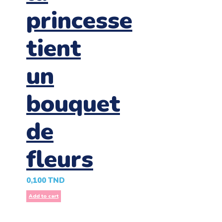
princesse
tient
un
bouquet
de
fleurs
0,100
TND
Add to cart