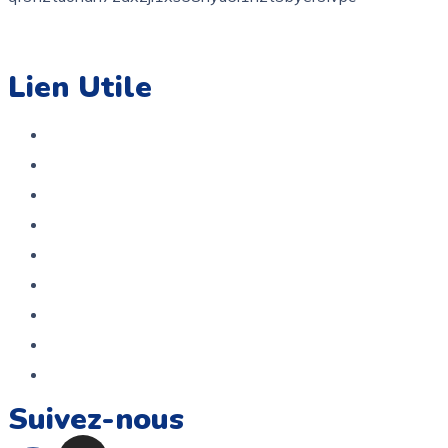
contact@coloriage.tn
Lien Utile
Accueil
Boutique
A propos
Contact
Politique de confidentialité
Politique De Remboursement Et De Retour
Service Après Vente
Termes et conditions
FAQ
Suivez-nous