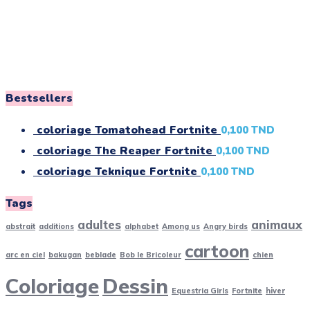
Bestsellers
coloriage Tomatohead Fortnite
0,100
TND
coloriage The Reaper Fortnite
0,100
TND
coloriage Teknique Fortnite
0,100
TND
Tags
adultes
animaux
abstrait
additions
alphabet
Among us
Angry birds
cartoon
arc en ciel
bakugan
beblade
Bob le Bricoleur
chien
Coloriage
Dessin
Equestria Girls
Fortnite
hiver