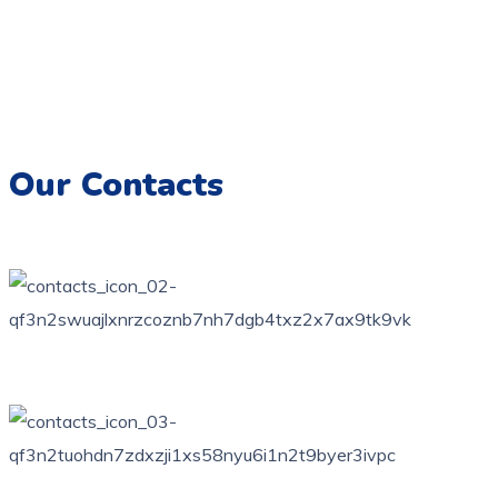
Coloriage.tn,
Une galerie numérique offrant une variété de
dessins pour tous les âges, destinée à éveiller la créativité et
à encourager l’expression artistique chez les enfants.
Imprimez, colorez et créez des souvenirs artistiques
inoubliables.
Our Contacts
76 bis, rue des orangers, Bardo, Tunis
+216 71 851 836