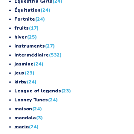
Equestria Girls
(24)
Équitation
(24)
Fortnite
(24)
fruits
(17)
hiver
(25)
instruments
(27)
Intermédiaire
(532)
jasmine
(24)
jeux
(23)
kirby
(24)
League of legends
(23)
Looney Tunes
(24)
maison
(24)
mandala
(3)
mario
(24)