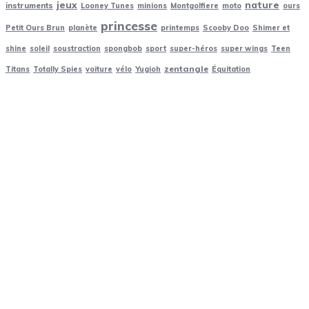
jeux
nature
instruments
Looney Tunes
minions
Montgolfiere
moto
ours
princesse
Petit Ours Brun
planète
printemps
Scooby Doo
Shimer et
shine
soleil
soustraction
spongbob
sport
super-héros
super wings
Teen
zentangle
Titans
Totally Spies
voiture
vélo
Yugioh
Équitation