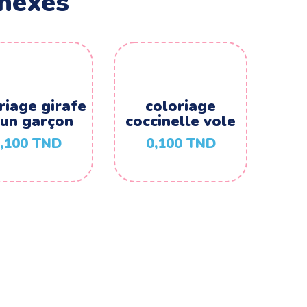
nexes
riage girafe
coloriage
 un garçon
coccinelle vole
,100
TND
0,100
TND