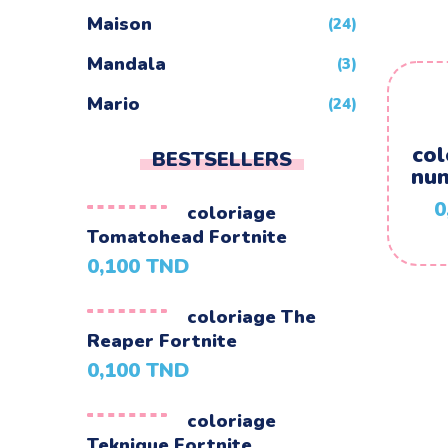
Maison
(24)
Mandala
(3)
Mario
(24)
Minecraft
(4)
col
BESTSELLERS
num
Minions
(24)
0
coloriage
Montgolfiere
(24)
Tomatohead Fortnite
Moto
0,100
TND
(24)
Naruto
(5)
coloriage The
Reaper Fortnite
Nature
(72)
0,100
TND
Night Funkin
(24)
coloriage
One Piece
(5)
Teknique Fortnite