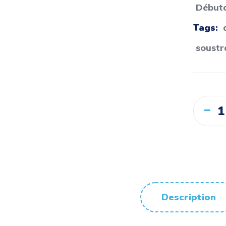
Début
Tags:
soustr
Description