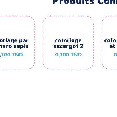
Produits Con
oriage par
coloriage
colo
ero sapin
escargot 2
et
,100
TND
0,100
TND
0