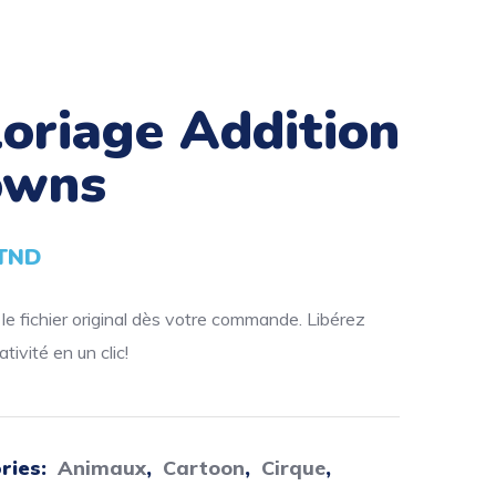
loriage Addition
owns
TND
e fichier original dès votre commande. Libérez
tivité en un clic!
ries:
Animaux
,
Cartoon
,
Cirque
,