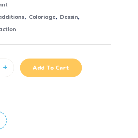
ant
additions
,
Coloriage
,
Dessin
,
action
Add To Cart