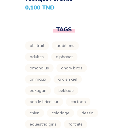
Parapluie
(24)
0,100
TND
Petit Ours Brun
(24)
Planète
(24)
TAGS
Power Rangers
(24)
abstrait
additions
Princesse
(133)
adultes
alphabet
Printemps
(24)
among us
angry birds
Pro
(119)
animaux
arc en ciel
Raiponce
(24)
bakugan
beblade
Rose
(29)
bob le bricoleur
cartoon
Scooby Doo
(24)
chien
coloriage
dessin
Shimer Et Shine
(24)
equestria girls
fortnite