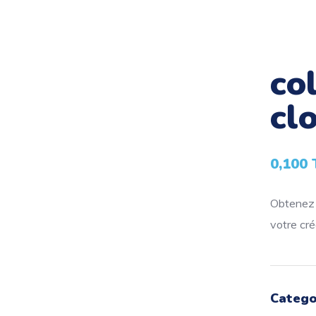
co
cl
0,100
Obtenez l
votre créa
Catego