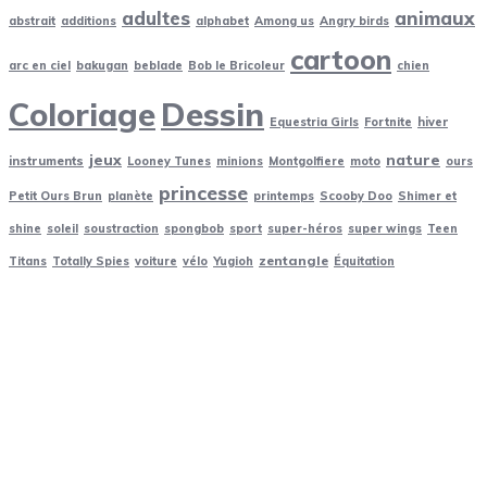
adultes
animaux
abstrait
additions
alphabet
Among us
Angry birds
cartoon
arc en ciel
bakugan
beblade
Bob le Bricoleur
chien
Coloriage
Dessin
Equestria Girls
Fortnite
hiver
jeux
nature
instruments
Looney Tunes
minions
Montgolfiere
moto
ours
princesse
Petit Ours Brun
planète
printemps
Scooby Doo
Shimer et
shine
soleil
soustraction
spongbob
sport
super-héros
super wings
Teen
zentangle
Titans
Totally Spies
voiture
vélo
Yugioh
Équitation