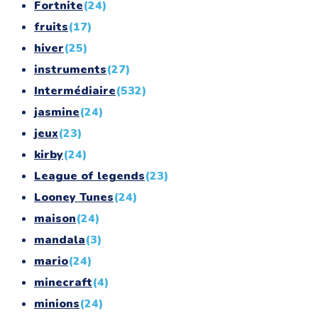
Fortnite
(24)
fruits
(17)
hiver
(25)
instruments
(27)
Intermédiaire
(532)
jasmine
(24)
jeux
(23)
kirby
(24)
League of legends
(23)
Looney Tunes
(24)
maison
(24)
mandala
(3)
mario
(24)
minecraft
(4)
minions
(24)