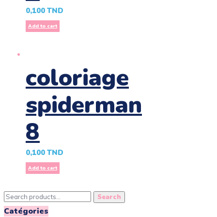
0,100
TND
Add to cart
coloriage
spiderman
8
0,100
TND
Add to cart
Search
Search
for:
Catégories