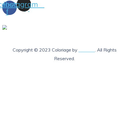
cebook-
Instagram
f
Copyright © 2023 Coloriage by
Lab205
. All Rights
Reserved.
X Fermer