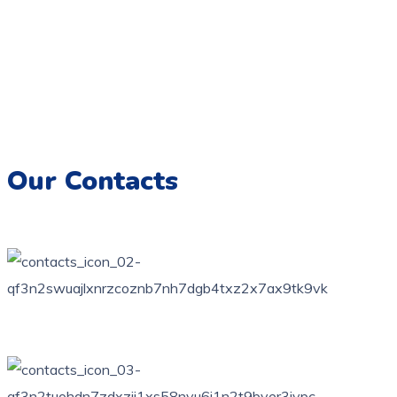
Coloriage.tn,
Une galerie numérique offrant une variété de
dessins pour tous les âges, destinée à éveiller la créativité et
à encourager l’expression artistique chez les enfants.
Imprimez, colorez et créez des souvenirs artistiques
inoubliables.
Our Contacts
76 bis, rue des orangers, Bardo, Tunis
+216 71 851 836