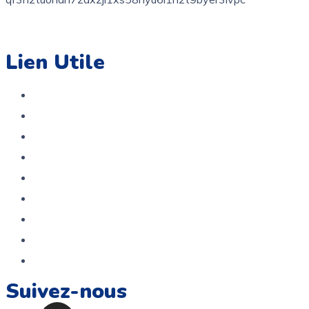
contact@coloriage.tn
Lien Utile
Accueil
Boutique
A propos
Contact
Politique de confidentialité
Politique De Remboursement Et De Retour
Service Après Vente
Termes et conditions
FAQ
Suivez-nous