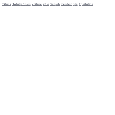
zentangle
Titans
Totally Spies
voiture
vélo
Yugioh
Équitation