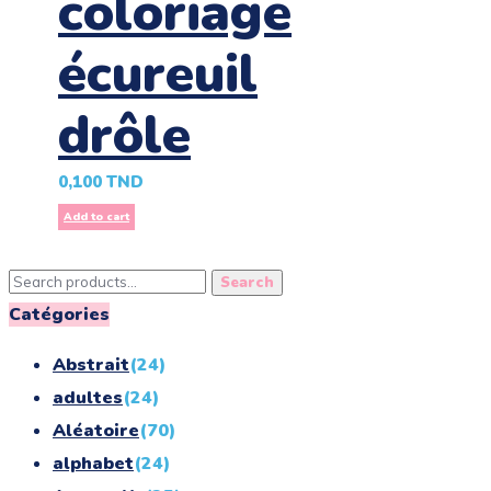
coloriage
écureuil
drôle
0,100
TND
Add to cart
Search
Search
for:
Catégories
Abstrait
(24)
adultes
(24)
Aléatoire
(70)
alphabet
(24)