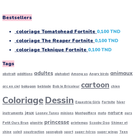
Bestsellers
coloriage Tomatohead Fortnite
0,100
TND
coloriage The Reaper Fortnite
0,100
TND
coloriage Teknique Fortnite
0,100
TND
Tags
adultes
animaux
abstrait
additions
alphabet
Among us
Angry birds
cartoon
arc en ciel
bakugan
beblade
Bob le Bricoleur
chien
Coloriage
Dessin
Equestria Girls
Fortnite
hiver
jeux
nature
instruments
Looney Tunes
minions
Montgolfiere
moto
ours
princesse
Petit Ours Brun
planète
printemps
Scooby Doo
Shimer et
shine
soleil
soustraction
spongbob
sport
super-héros
super wings
Teen