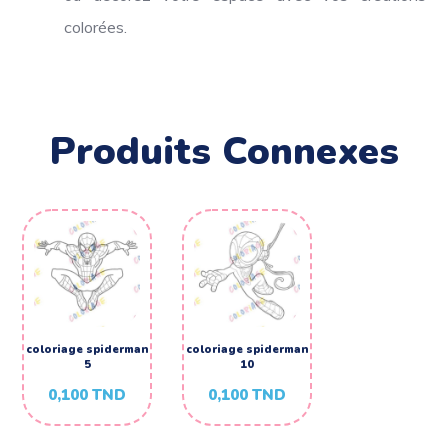
colorées.
Produits Connexes
coloriage spiderman
coloriage spiderman
5
10
0,100
TND
0,100
TND