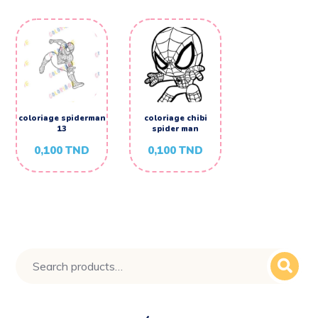
coloriage spiderman
coloriage chibi
13
spider man
0,100
TND
0,100
TND