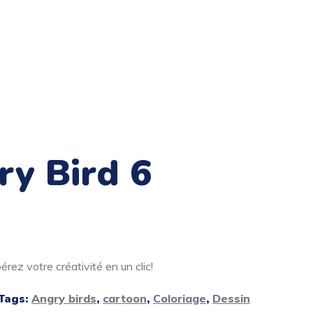
ry Bird 6
rez votre créativité en un clic!
Tags:
Angry birds
,
cartoon
,
Coloriage
,
Dessin