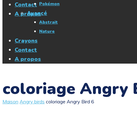
Contact
Pokémon
Avancé
A propos
Abstrait
Nature
Crayons
Contact
A propos
coloriage Angry 
Maison
Angry birds
coloriage Angry Bird 6