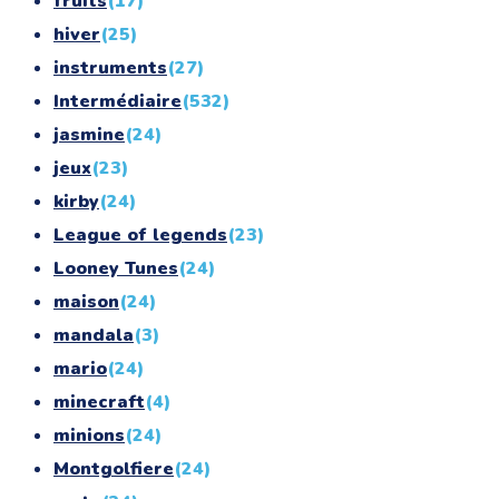
fruits
(17)
hiver
(25)
instruments
(27)
Intermédiaire
(532)
jasmine
(24)
jeux
(23)
kirby
(24)
League of legends
(23)
Looney Tunes
(24)
maison
(24)
mandala
(3)
mario
(24)
minecraft
(4)
minions
(24)
Montgolfiere
(24)