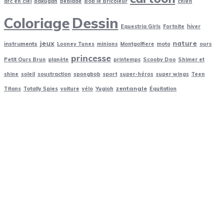
arc en ciel
bakugan
beblade
Bob le Bricoleur
chien
Coloriage
Dessin
Equestria Girls
Fortnite
hiver
jeux
nature
instruments
Looney Tunes
minions
Montgolfiere
moto
ours
princesse
Petit Ours Brun
planète
printemps
Scooby Doo
Shimer et
shine
soleil
soustraction
spongbob
sport
super-héros
super wings
Teen
zentangle
Titans
Totally Spies
voiture
vélo
Yugioh
Équitation