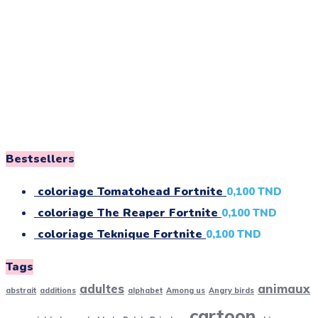
Bestsellers
coloriage Tomatohead Fortnite
0,100
TND
coloriage The Reaper Fortnite
0,100
TND
coloriage Teknique Fortnite
0,100
TND
Tags
adultes
animaux
abstrait
additions
alphabet
Among us
Angry birds
cartoon