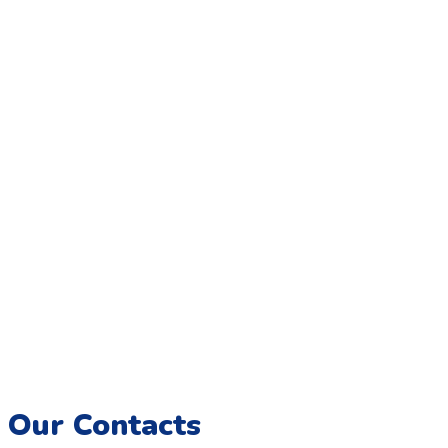
Coloriage.tn,
Une galerie numérique offrant une variété de
dessins pour tous les âges, destinée à éveiller la créativité et
à encourager l’expression artistique chez les enfants.
Imprimez, colorez et créez des souvenirs artistiques
inoubliables.
Our Contacts