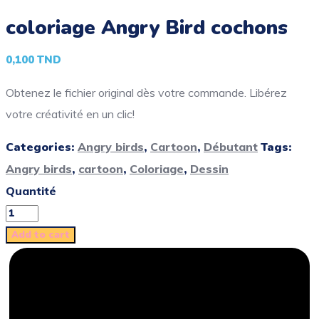
coloriage Angry Bird cochons
0,100
TND
Obtenez le fichier original dès votre commande. Libérez
votre créativité en un clic!
Categories:
Angry birds
,
Cartoon
,
Débutant
Tags:
Angry birds
,
cartoon
,
Coloriage
,
Dessin
Quantité
Add to cart