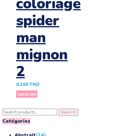
coloriage
spider
man
mignon
2
0,100
TND
Add to cart
Search
Search
for:
Catégories
Abstrait
(24)