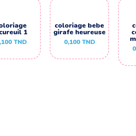
oloriage
coloriage bebe
c
cureuil 1
girafe heureuse
c
m
,100
TND
0,100
TND
0