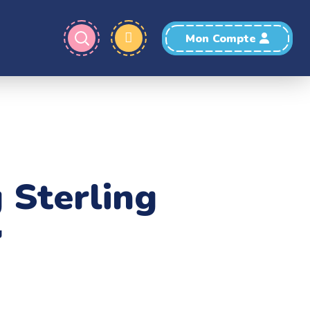
Mon Compte
 Sterling
g