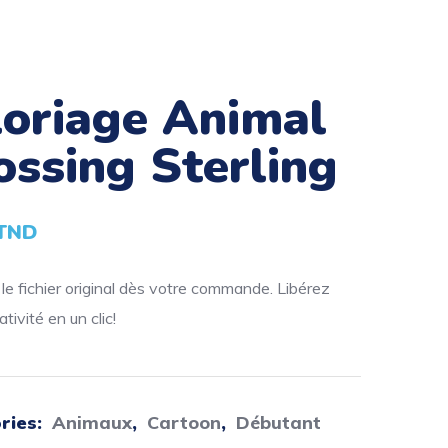
loriage Animal
ossing Sterling
TND
e fichier original dès votre commande. Libérez
tivité en un clic!
ries:
Animaux
,
Cartoon
,
Débutant