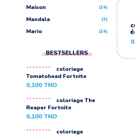
Maison
(24)
Mandala
(3)
c
é
Mario
(24)
0
Minecraft
(4)
BESTSELLERS
Minions
(24)
Montgolfiere
(24)
coloriage
Tomatohead Fortnite
Moto
(24)
0,100
TND
Naruto
(5)
coloriage The
Nature
(72)
Reaper Fortnite
Night Funkin
0,100
TND
(24)
One Piece
(5)
coloriage