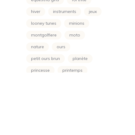
Simpson
(24)
hiver
instruments
jeux
Smurf
(10)
looney tunes
minions
Soleil
(70)
montgolfiere
moto
Sonic
(24)
nature
ours
Spongbob
(24)
petit ours brun
planète
Sports
(24)
princesse
printemps
Star Wars
(24)
scooby doo
shimer et shine
Super Wings
(24)
soleil
soustraction
Super-Héros
(48)
spongbob
sport
Teen Titans
(24)
super-héros
super wings
Totally Spies
(24)
teen titans
totally spies