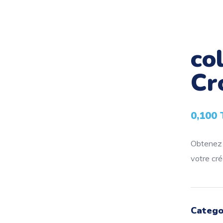
co
Cr
0,100
Obtenez l
votre créa
Catego