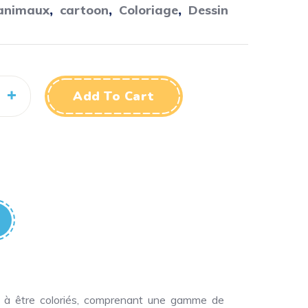
animaux
,
cartoon
,
Coloriage
,
Dessin
Add To Cart
ts à être coloriés, comprenant une gamme de