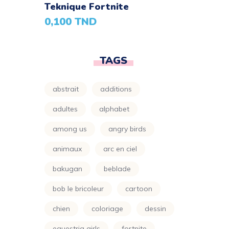
Teknique Fortnite
Parapluie
(24)
0,100
TND
Petit Ours Brun
(24)
Planète
(24)
TAGS
Power Rangers
(24)
Princesse
abstrait
additions
(133)
adultes
alphabet
Printemps
(24)
among us
angry birds
Pro
(119)
animaux
arc en ciel
Raiponce
(24)
bakugan
beblade
Rose
(29)
bob le bricoleur
cartoon
Scooby Doo
(24)
chien
coloriage
dessin
Shimer Et Shine
(24)
equestria girls
fortnite