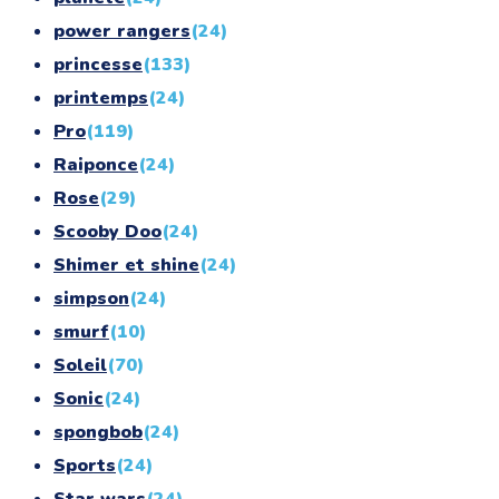
power rangers
(24)
princesse
(133)
printemps
(24)
Pro
(119)
Raiponce
(24)
Rose
(29)
Scooby Doo
(24)
Shimer et shine
(24)
simpson
(24)
smurf
(10)
Soleil
(70)
Sonic
(24)
spongbob
(24)
Sports
(24)
Star wars
(24)