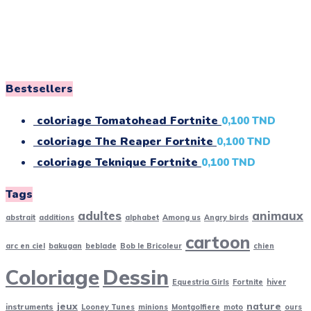
Bestsellers
coloriage Tomatohead Fortnite
0,100
TND
coloriage The Reaper Fortnite
0,100
TND
coloriage Teknique Fortnite
0,100
TND
Tags
adultes
animaux
abstrait
additions
alphabet
Among us
Angry birds
cartoon
arc en ciel
bakugan
beblade
Bob le Bricoleur
chien
Coloriage
Dessin
Equestria Girls
Fortnite
hiver
jeux
nature
instruments
Looney Tunes
minions
Montgolfiere
moto
ours