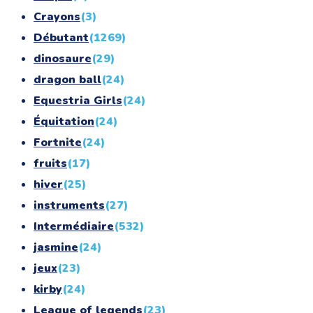
Crayons
(3)
Débutant
(1269)
dinosaure
(29)
dragon ball
(24)
Equestria Girls
(24)
Équitation
(24)
Fortnite
(24)
fruits
(17)
hiver
(25)
instruments
(27)
Intermédiaire
(532)
jasmine
(24)
jeux
(23)
kirby
(24)
League of legends
(23)