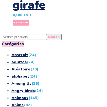
girafe
0,100
TND
Add to cart
Search
Search
for:
Catégories
Abstrait
(24)
adultes
(24)
Aléatoire
(70)
alphabet
(24)
Among Us
(25)
Angry birds
(24)
Animaux
(145)
Anime
(82)