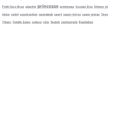
princesse
Petit Ours Brun
planète
printemps
Scooby Doo
Shimer et
shine
soleil
soustraction
spongbob
sport
super-héros
super wings
Teen
zentangle
Titans
Totally Spies
voiture
vélo
Yugioh
Équitation