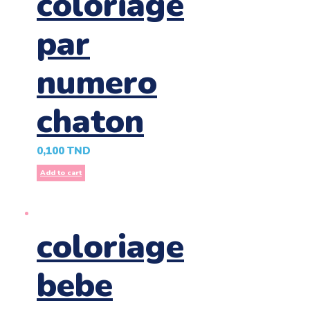
coloriage
par
numero
chaton
0,100
TND
Add to cart
coloriage
bebe