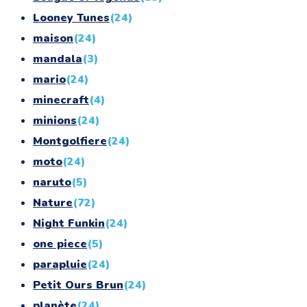
Looney Tunes
(24)
maison
(24)
mandala
(3)
mario
(24)
minecraft
(4)
minions
(24)
Montgolfiere
(24)
moto
(24)
naruto
(5)
Nature
(72)
Night Funkin
(24)
one piece
(5)
parapluie
(24)
Petit Ours Brun
(24)
planète
(24)