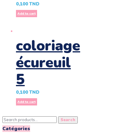
0,100
TND
Add to cart
coloriage
écureuil
5
0,100
TND
Add to cart
Search
Search
for:
Catégories