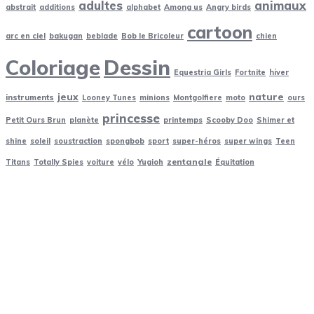
adultes
animaux
abstrait
additions
alphabet
Among us
Angry birds
cartoon
arc en ciel
bakugan
beblade
Bob le Bricoleur
chien
Coloriage
Dessin
Equestria Girls
Fortnite
hiver
jeux
nature
instruments
Looney Tunes
minions
Montgolfiere
moto
ours
princesse
Petit Ours Brun
planète
printemps
Scooby Doo
Shimer et
shine
soleil
soustraction
spongbob
sport
super-héros
super wings
Teen
zentangle
Titans
Totally Spies
voiture
vélo
Yugioh
Équitation