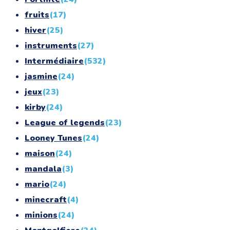
fruits
(17)
hiver
(25)
instruments
(27)
Intermédiaire
(532)
jasmine
(24)
jeux
(23)
kirby
(24)
League of legends
(23)
Looney Tunes
(24)
maison
(24)
mandala
(3)
mario
(24)
minecraft
(4)
minions
(24)