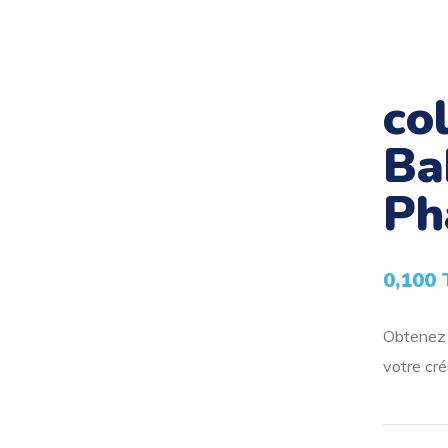
co
Ba
Ph
0,100
Obtenez l
votre créa