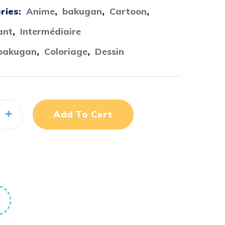
ries:
Anime
,
bakugan
,
Cartoon
,
ant
,
Intermédiaire
bakugan
,
Coloriage
,
Dessin
Add To Cart