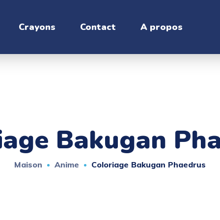
Crayons
Contact
A propos
iage Bakugan Ph
Maison
Anime
Coloriage Bakugan Phaedrus