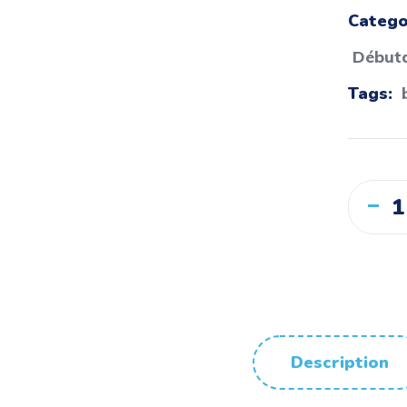
Catego
Début
Tags:
Description