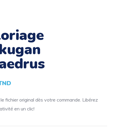
loriage
kugan
aedrus
TND
e fichier original dès votre commande. Libérez
tivité en un clic!