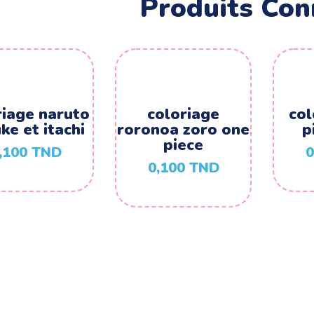
Produits Con
riage naruto
coloriage
col
ke et itachi
roronoa zoro one
p
piece
,100
TND
0
0,100
TND