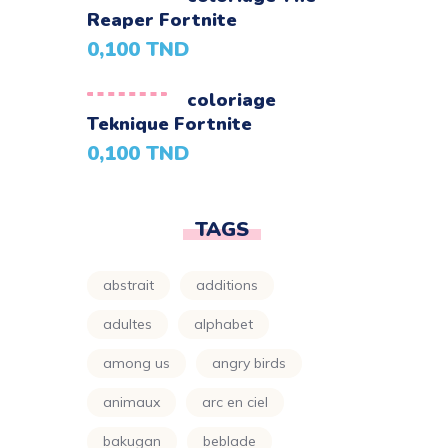
Parapluie
(24)
Reaper Fortnite
0,100
TND
Petit Ours Brun
(24)
Planète
(24)
coloriage
Teknique Fortnite
Power Rangers
(24)
0,100
TND
Princesse
(133)
Printemps
(24)
TAGS
Pro
(119)
abstrait
additions
Raiponce
(24)
adultes
alphabet
Rose
(29)
among us
angry birds
Scooby Doo
(24)
animaux
arc en ciel
Shimer Et Shine
(24)
bakugan
beblade