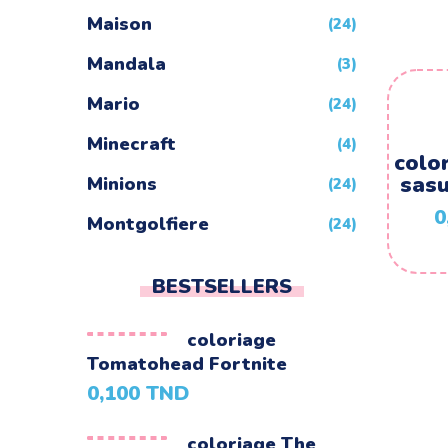
Maison
(24)
Mandala
(3)
Mario
(24)
Minecraft
(4)
colo
sasu
Minions
(24)
0
Montgolfiere
(24)
Moto
(24)
BESTSELLERS
Naruto
(5)
coloriage
Nature
(72)
Tomatohead Fortnite
Night Funkin
(24)
0,100
TND
One Piece
(5)
coloriage The