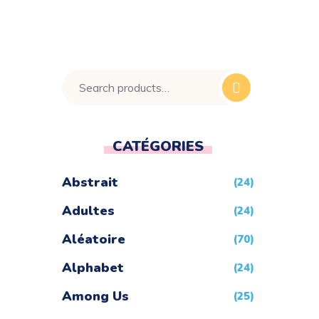
Search
for:
CATÉGORIES
Abstrait
(24)
Adultes
(24)
Aléatoire
(70)
Alphabet
(24)
Among Us
(25)