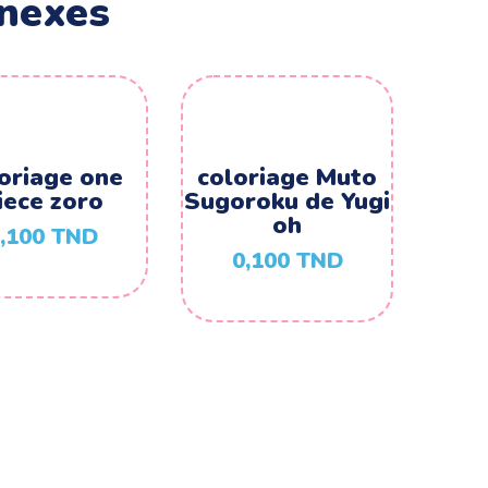
nexes
oriage one
coloriage Muto
iece zoro
Sugoroku de Yugi
oh
,100
TND
0,100
TND