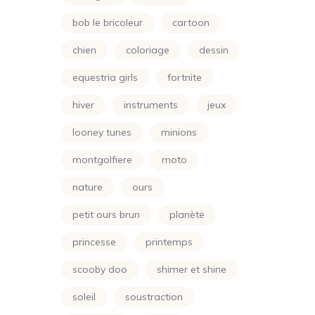
Simpson
(24)
bob le bricoleur
cartoon
Smurf
(10)
chien
coloriage
dessin
Soleil
(70)
equestria girls
fortnite
Sonic
(24)
hiver
instruments
jeux
Spongbob
(24)
looney tunes
minions
Sports
(24)
montgolfiere
moto
Star Wars
(24)
nature
ours
Super Wings
(24)
petit ours brun
planète
Super-Héros
(48)
princesse
printemps
Teen Titans
(24)
scooby doo
shimer et shine
Totally Spies
(24)
soleil
soustraction