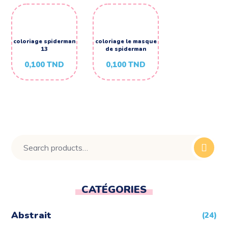
coloriage spiderman
coloriage le masque
13
de spiderman
0,100
TND
0,100
TND
CATÉGORIES
Abstrait
(24)