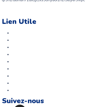
contact@coloriage.tn
Lien Utile
Accueil
Boutique
A propos
Contact
Politique de confidentialité
Politique De Remboursement Et De Retour
Service Après Vente
Termes et conditions
FAQ
Suivez-nous