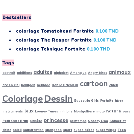
Bestsellers
coloriage Tomatohead Fortnite
0,100
TND
coloriage The Reaper Fortnite
0,100
TND
coloriage Teknique Fortnite
0,100
TND
Tags
adultes
animaux
abstrait
additions
alphabet
Among us
Angry birds
cartoon
arc en ciel
bakugan
beblade
Bob le Bricoleur
chien
Coloriage
Dessin
Equestria Girls
Fortnite
hiver
jeux
nature
instruments
Looney Tunes
minions
Montgolfiere
moto
ours
princesse
Petit Ours Brun
planète
printemps
Scooby Doo
Shimer et
shine
soleil
soustraction
spongbob
sport
super-héros
super wings
Teen