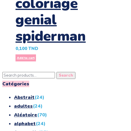
coloriage
genial
spiderman
0,100
TND
Add to cart
Search
Search
for:
Catégories
Abstrait
(24)
adultes
(24)
Aléatoire
(70)
alphabet
(24)