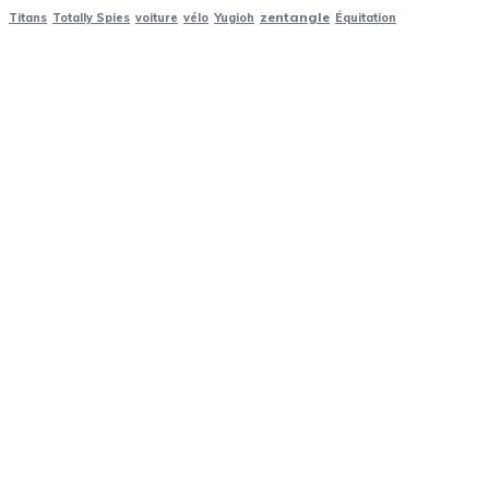
zentangle
Titans
Totally Spies
voiture
vélo
Yugioh
Équitation