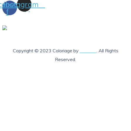
cebook-
Instagram
f
Copyright © 2023 Coloriage by
Lab205
. All Rights
Reserved.
X Fermer