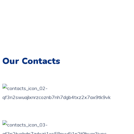
Coloriage.tn,
Une galerie numérique offrant une variété de
dessins pour tous les âges, destinée à éveiller la créativité et
à encourager l’expression artistique chez les enfants.
Imprimez, colorez et créez des souvenirs artistiques
inoubliables.
Our Contacts
76 bis, rue des orangers, Bardo, Tunis
+216 71 851 836