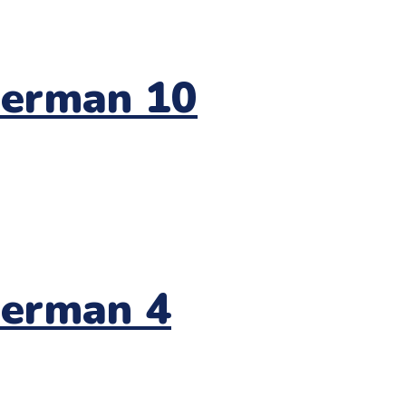
derman 10
derman 4