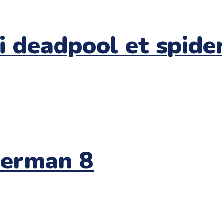
bi deadpool et spid
derman 8