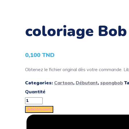
coloriage Bob
0,100
TND
Obtenez le fichier original dès votre commande. Libé
Categories:
Cartoon
,
Débutant
,
spongbob
T
Quantité
Add to cart