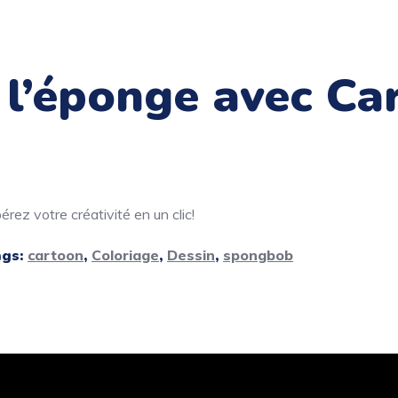
 l’éponge avec Ca
rez votre créativité en un clic!
ags:
cartoon
,
Coloriage
,
Dessin
,
spongbob