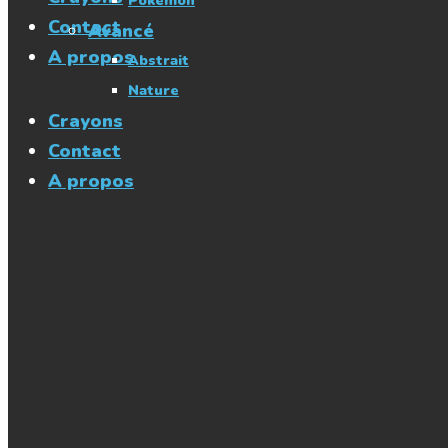
Pokémon
Contact
Avancé
A propos
Abstrait
Nature
Crayons
Contact
A propos