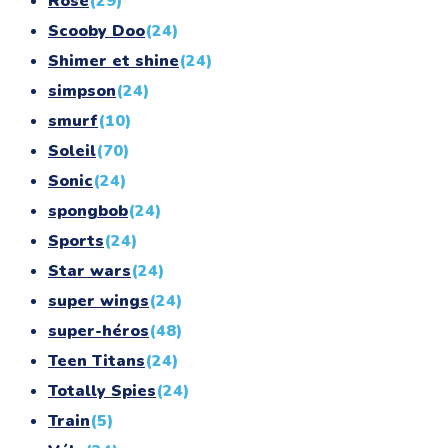
Rose
(29)
Scooby Doo
(24)
Shimer et shine
(24)
simpson
(24)
smurf
(10)
Soleil
(70)
Sonic
(24)
spongbob
(24)
Sports
(24)
Star wars
(24)
super wings
(24)
super-héros
(48)
Teen Titans
(24)
Totally Spies
(24)
Train
(5)