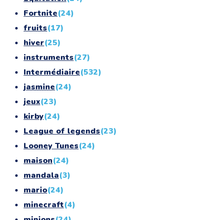
Fortnite
(24)
fruits
(17)
hiver
(25)
instruments
(27)
Intermédiaire
(532)
jasmine
(24)
jeux
(23)
kirby
(24)
League of legends
(23)
Looney Tunes
(24)
maison
(24)
mandala
(3)
mario
(24)
minecraft
(4)
minions
(24)