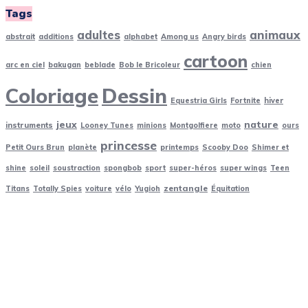
Tags
adultes
animaux
abstrait
additions
alphabet
Among us
Angry birds
cartoon
arc en ciel
bakugan
beblade
Bob le Bricoleur
chien
Coloriage
Dessin
Equestria Girls
Fortnite
hiver
jeux
nature
instruments
Looney Tunes
minions
Montgolfiere
moto
ours
princesse
Petit Ours Brun
planète
printemps
Scooby Doo
Shimer et
shine
soleil
soustraction
spongbob
sport
super-héros
super wings
Teen
zentangle
Titans
Totally Spies
voiture
vélo
Yugioh
Équitation