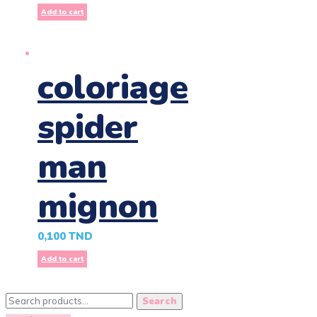
Add to cart
coloriage
spider
man
mignon
0,100
TND
Add to cart
Search
Search