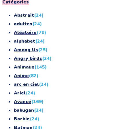
for:
Catégories
Abstrait
(24)
adultes
(24)
Aléatoire
(70)
alphabet
(24)
Among Us
(25)
Angry birds
(24)
Animaux
(145)
Anime
(82)
arc en ciel
(24)
Ariel
(24)
Avancé
(169)
bakugan
(24)
Barbie
(24)
Batman
(24)