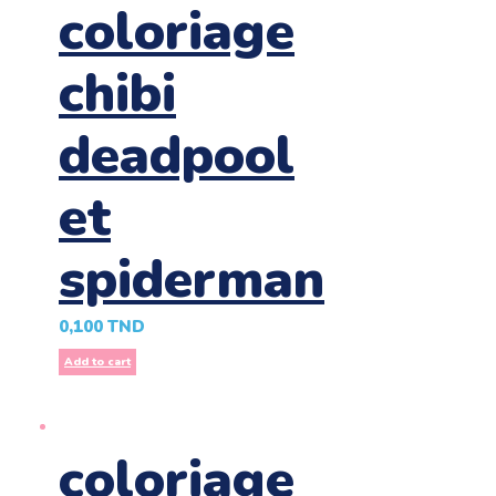
coloriage
chibi
deadpool
et
spiderman
0,100
TND
Add to cart
coloriage