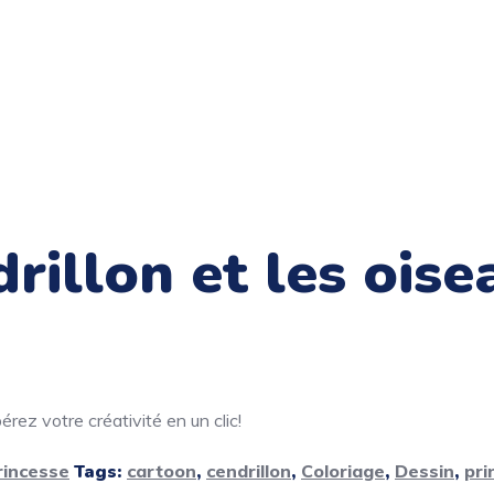
rillon et les oise
rez votre créativité en un clic!
rincesse
Tags:
cartoon
,
cendrillon
,
Coloriage
,
Dessin
,
pri