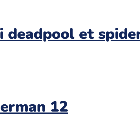
bi deadpool et spid
derman 12