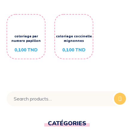
coloriage par
coloriage coccinelle
numero papillon
mignonnes
0,100
TND
0,100
TND
CATÉGORIES