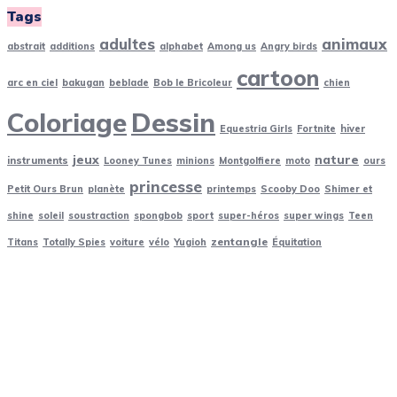
Tags
adultes
animaux
abstrait
additions
alphabet
Among us
Angry birds
cartoon
arc en ciel
bakugan
beblade
Bob le Bricoleur
chien
Coloriage
Dessin
Equestria Girls
Fortnite
hiver
jeux
nature
instruments
Looney Tunes
minions
Montgolfiere
moto
ours
princesse
Petit Ours Brun
planète
printemps
Scooby Doo
Shimer et
shine
soleil
soustraction
spongbob
sport
super-héros
super wings
Teen
zentangle
Titans
Totally Spies
voiture
vélo
Yugioh
Équitation