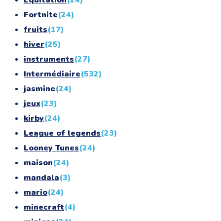
Fortnite
(24)
fruits
(17)
hiver
(25)
instruments
(27)
Intermédiaire
(532)
jasmine
(24)
jeux
(23)
kirby
(24)
League of legends
(23)
Looney Tunes
(24)
maison
(24)
mandala
(3)
mario
(24)
minecraft
(4)