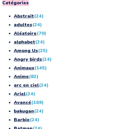
for:
Catégories
Abstrait
(24)
adultes
(24)
Aléatoire
(70)
alphabet
(24)
Among Us
(25)
Angry birds
(24)
Animaux
(145)
Anime
(82)
arc en ciel
(24)
Ariel
(24)
Avancé
(169)
bakugan
(24)
Barbie
(24)
Batman
(24)