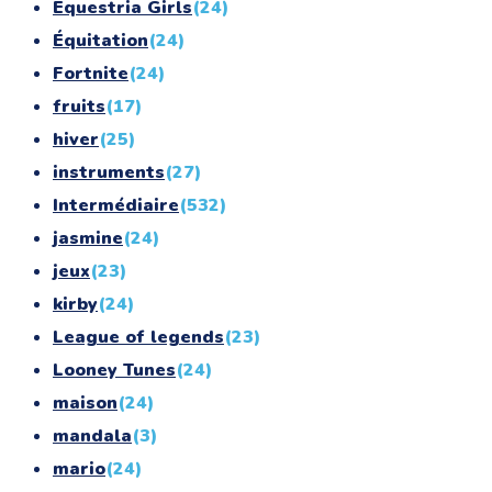
Equestria Girls
(24)
Équitation
(24)
Fortnite
(24)
fruits
(17)
hiver
(25)
instruments
(27)
Intermédiaire
(532)
jasmine
(24)
jeux
(23)
kirby
(24)
League of legends
(23)
Looney Tunes
(24)
maison
(24)
mandala
(3)
mario
(24)