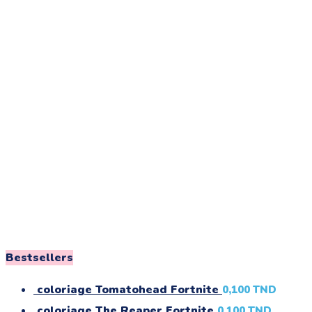
Bestsellers
coloriage Tomatohead Fortnite
0,100
TND
coloriage The Reaper Fortnite
0,100
TND