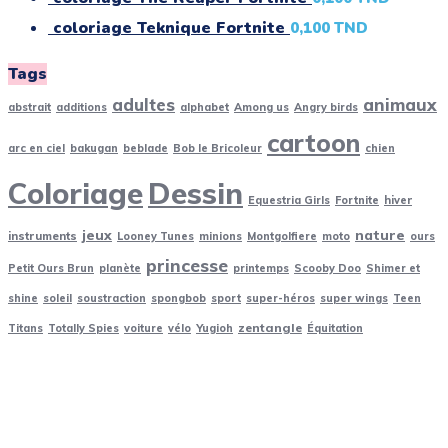
coloriage Teknique Fortnite
0,100
TND
Tags
adultes
animaux
abstrait
additions
alphabet
Among us
Angry birds
cartoon
arc en ciel
bakugan
beblade
Bob le Bricoleur
chien
Coloriage
Dessin
Equestria Girls
Fortnite
hiver
jeux
nature
instruments
Looney Tunes
minions
Montgolfiere
moto
ours
princesse
Petit Ours Brun
planète
printemps
Scooby Doo
Shimer et
shine
soleil
soustraction
spongbob
sport
super-héros
super wings
Teen
zentangle
Titans
Totally Spies
voiture
vélo
Yugioh
Équitation