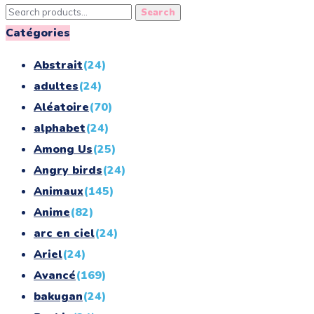
Search
Search
for:
Catégories
Abstrait
(24)
adultes
(24)
Aléatoire
(70)
alphabet
(24)
Among Us
(25)
Angry birds
(24)
Animaux
(145)
Anime
(82)
arc en ciel
(24)
Ariel
(24)
Avancé
(169)
bakugan
(24)