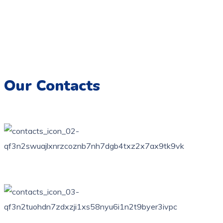
Coloriage.tn,
Une galerie numérique offrant une variété de
dessins pour tous les âges, destinée à éveiller la créativité et
à encourager l’expression artistique chez les enfants.
Imprimez, colorez et créez des souvenirs artistiques
inoubliables.
Our Contacts
76 bis, rue des orangers, Bardo, Tunis
+216 71 851 836