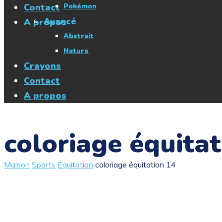
Contact
Pokémon
Avancé
A propos
Abstrait
Nature
Crayons
Contact
A propos
coloriage équitat
Maison
Sports
Équitation
coloriage équitation 14