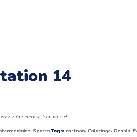
itation 14
rez votre créativité en un clic!
ntermédiaire
,
Sports
Tags:
cartoon
,
Coloriage
,
Dessin
,
É