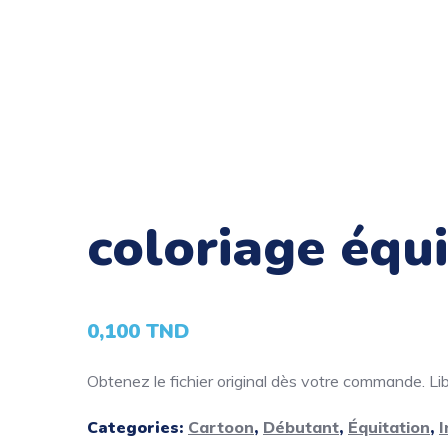
coloriage équ
0,100
TND
Obtenez le fichier original dès votre commande. Libé
Categories:
Cartoon
,
Débutant
,
Équitation
,
I