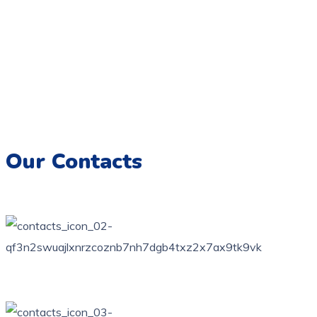
Coloriage.tn,
Une galerie numérique offrant une variété de
dessins pour tous les âges, destinée à éveiller la créativité et
à encourager l’expression artistique chez les enfants.
Imprimez, colorez et créez des souvenirs artistiques
inoubliables.
Our Contacts
76 bis, rue des orangers, Bardo, Tunis
+216 71 851 836