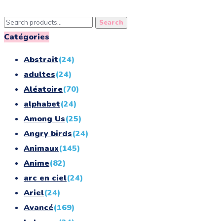
Search
Search
for:
Catégories
Abstrait
(24)
adultes
(24)
Aléatoire
(70)
alphabet
(24)
Among Us
(25)
Angry birds
(24)
Animaux
(145)
Anime
(82)
arc en ciel
(24)
Ariel
(24)
Avancé
(169)