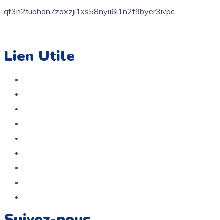
contact@coloriage.tn
Lien Utile
Accueil
Boutique
A propos
Contact
Politique de confidentialité
Politique De Remboursement Et De Retour
Service Après Vente
Termes et conditions
FAQ
Suivez-nous