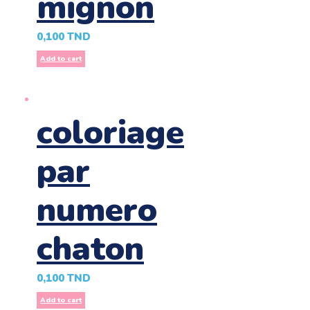
mignon
0,100
TND
Add to cart
coloriage
par
numero
chaton
0,100
TND
Add to cart