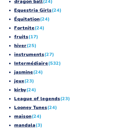
dragon ball
(24)
Equestria Girls
(24)
Équitation
(24)
Fortnite
(24)
fruits
(17)
hiver
(25)
instruments
(27)
Intermédiaire
(532)
jasmine
(24)
jeux
(23)
kirby
(24)
League of legends
(23)
Looney Tunes
(24)
maison
(24)
mandala
(3)