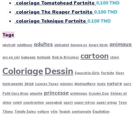
coloriage Tomatohead Fortnite
0,100
TND
coloriage The Reaper Fortnite
0,100
TND
coloriage Teknique Fortnite
0,100
TND
Tags
adultes
animaux
abstrait
additions
alphabet
Among us
Angry birds
cartoon
arc en ciel
bakugan
beblade
Bob le Bricoleur
chien
Coloriage
Dessin
Equestria Girls
Fortnite
hiver
jeux
nature
instruments
Looney Tunes
minions
Montgolfiere
moto
ours
princesse
Petit Ours Brun
planète
printemps
Scooby Doo
Shimer et
shine
soleil
soustraction
spongbob
sport
super-héros
super wings
Teen
zentangle
Titans
Totally Spies
voiture
vélo
Yugioh
Équitation