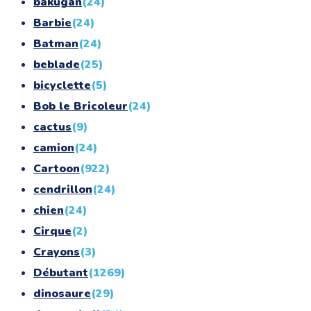
bakugan
(24)
Barbie
(24)
Batman
(24)
beblade
(25)
bicyclette
(5)
Bob le Bricoleur
(24)
cactus
(9)
camion
(24)
Cartoon
(922)
cendrillon
(24)
chien
(24)
Cirque
(2)
Crayons
(3)
Débutant
(1269)
dinosaure
(29)