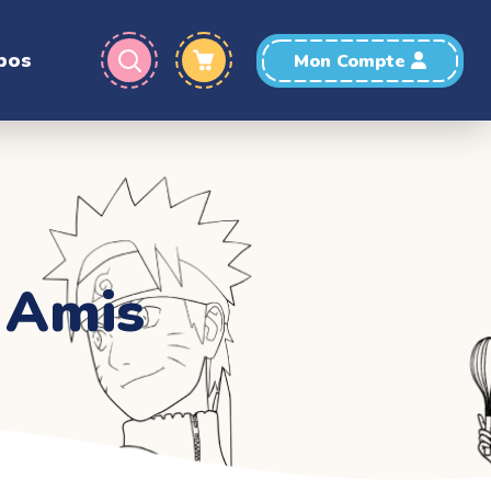
pos
Mon Compte
s Amis