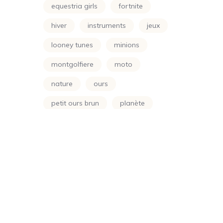
Simpson
(24)
equestria girls
fortnite
Smurf
(10)
hiver
instruments
jeux
Soleil
(70)
looney tunes
minions
Sonic
(24)
montgolfiere
moto
Spongbob
(24)
nature
ours
Sports
petit ours brun
planète
(24)
Star Wars
princesse
printemps
(24)
scooby doo
shimer et shine
Super Wings
(24)
soleil
soustraction
Super-Héros
(48)
spongbob
sport
Teen Titans
(24)
super-héros
super wings
Totally Spies
(24)
teen titans
totally spies