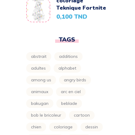
coloriage
Parapluie
(24)
Teknique Fortnite
0,100
TND
Petit Ours Brun
(24)
Planète
(24)
TAGS
Power Rangers
(24)
Princesse
(133)
abstrait
additions
Printemps
(24)
adultes
alphabet
Pro
(119)
among us
angry birds
Raiponce
(24)
animaux
arc en ciel
Rose
(29)
bakugan
beblade
Scooby Doo
(24)
bob le bricoleur
cartoon
Shimer Et Shine
(24)
chien
coloriage
dessin