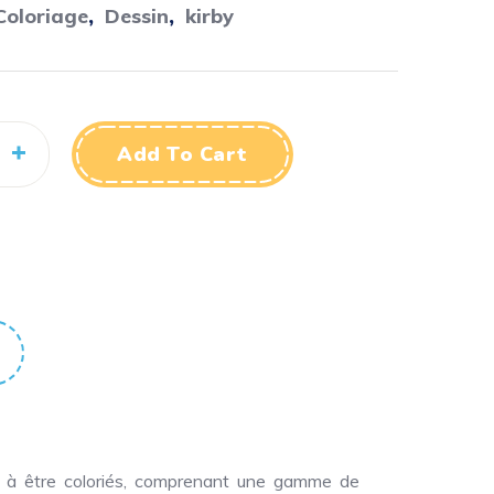
Coloriage
,
Dessin
,
kirby
Add To Cart
ts à être coloriés, comprenant une gamme de