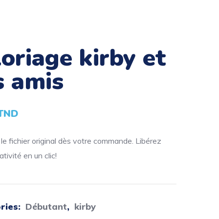
loriage kirby et
s amis
TND
e fichier original dès votre commande. Libérez
tivité en un clic!
ries:
Débutant
,
kirby