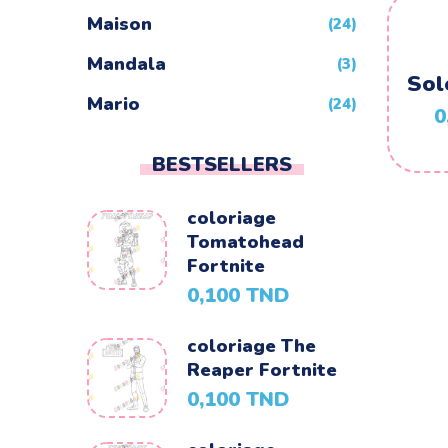
Maison
(24)
Mandala
(3)
Sol
Mario
(24)
0
Minecraft
(4)
BESTSELLERS
Minions
(24)
coloriage
Montgolfiere
(24)
Tomatohead
Moto
Fortnite
(24)
0,100
TND
Naruto
(5)
Nature
coloriage The
(72)
Reaper Fortnite
Night Funkin
(24)
0,100
TND
One Piece
(5)