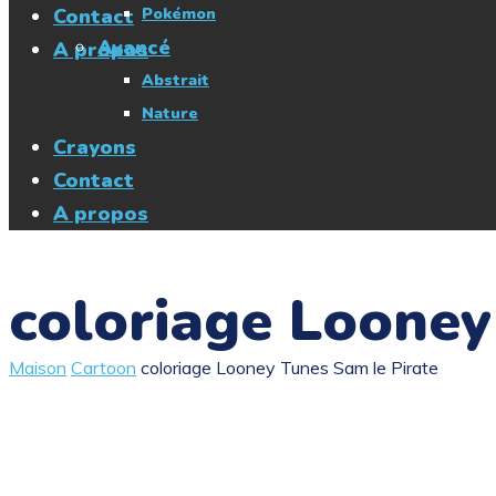
Contact
Pokémon
Avancé
A propos
Abstrait
Nature
Crayons
Contact
A propos
coloriage Looney
Maison
Cartoon
coloriage Looney Tunes Sam le Pirate