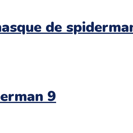
masque de spiderma
derman 9