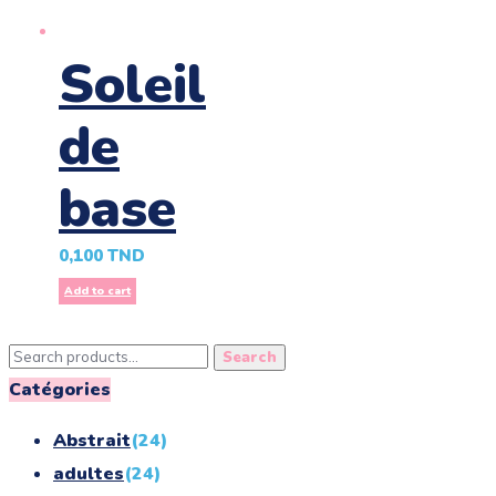
Soleil
de
base
0,100
TND
Add to cart
Search
Search
for:
Catégories
Abstrait
(24)
adultes
(24)