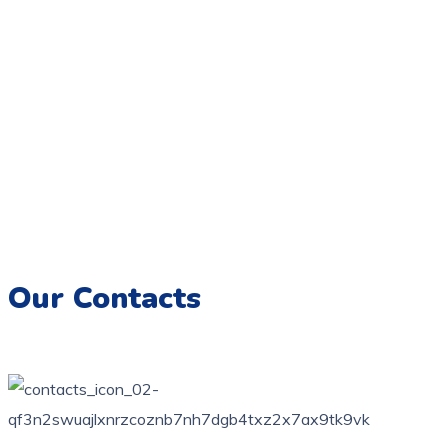
Coloriage.tn,
Une galerie numérique offrant une variété de
dessins pour tous les âges, destinée à éveiller la créativité et
à encourager l’expression artistique chez les enfants.
Imprimez, colorez et créez des souvenirs artistiques
inoubliables.
Our Contacts
76 bis, rue des orangers, Bardo, Tunis