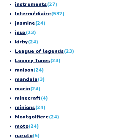
instruments
(27)
Intermédiaire
(532)
jasmine
(24)
jeux
(23)
kirby
(24)
League of legends
(23)
Looney Tunes
(24)
maison
(24)
mandala
(3)
mario
(24)
minecraft
(4)
minions
(24)
Montgolfiere
(24)
moto
(24)
naruto
(5)