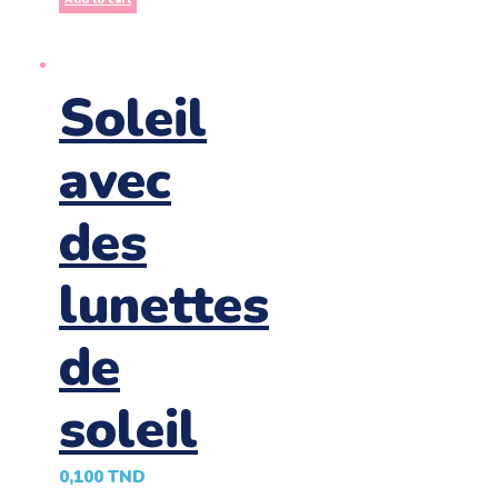
Soleil
avec
des
lunettes
de
soleil
0,100
TND