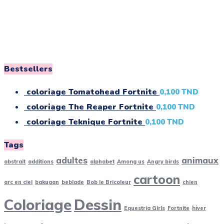
Bestsellers
coloriage Tomatohead Fortnite
0,100
TND
coloriage The Reaper Fortnite
0,100
TND
coloriage Teknique Fortnite
0,100
TND
Tags
adultes
animaux
abstrait
additions
alphabet
Among us
Angry birds
cartoon
arc en ciel
bakugan
beblade
Bob le Bricoleur
chien
Coloriage
Dessin
Equestria Girls
Fortnite
hiver