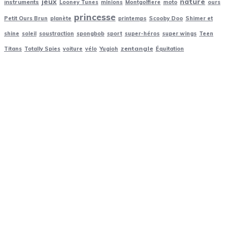
jeux
nature
instruments
Looney Tunes
minions
Montgolfiere
moto
ours
princesse
Petit Ours Brun
planète
printemps
Scooby Doo
Shimer et
shine
soleil
soustraction
spongbob
sport
super-héros
super wings
Teen
zentangle
Titans
Totally Spies
voiture
vélo
Yugioh
Équitation