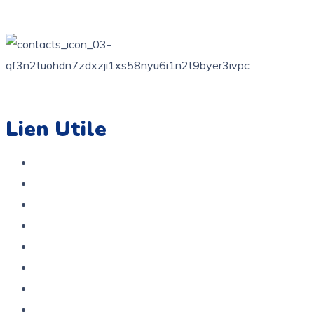
+216 71 851 836
contact@coloriage.tn
Lien Utile
Accueil
Boutique
A propos
Contact
Politique de confidentialité
Politique De Remboursement Et De Retour
Service Après Vente
Termes et conditions