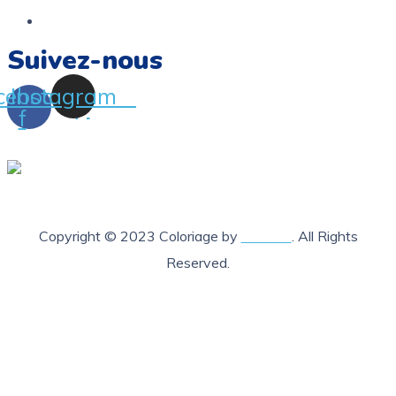
FAQ
Suivez-nous
cebook-
Instagram
f
Copyright © 2023 Coloriage by
Lab205
. All Rights
Reserved.
X Fermer