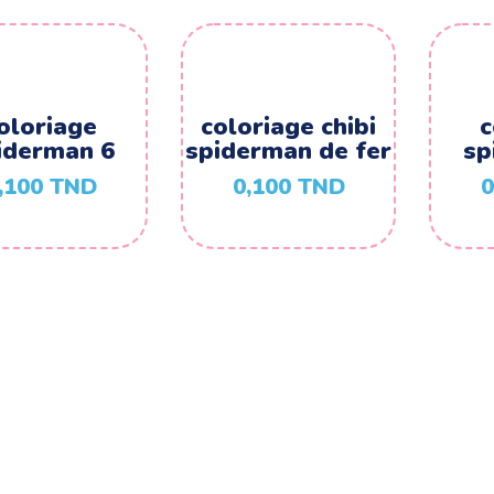
oloriage
coloriage chibi
c
iderman 6
spiderman de fer
sp
,100
TND
0,100
TND
0