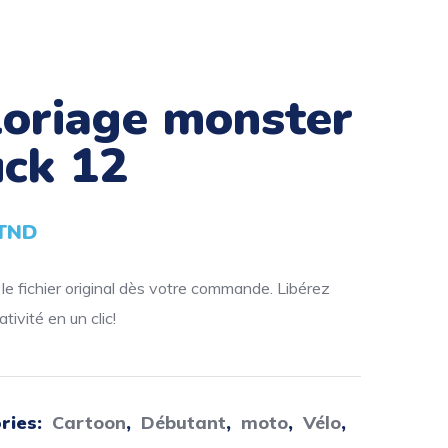
loriage monster
uck 12
TND
e fichier original dès votre commande. Libérez
tivité en un clic!
ries:
Cartoon
,
Débutant
,
moto
,
Vélo
,