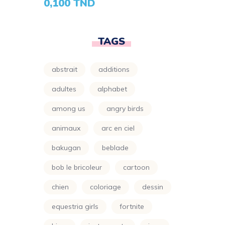
0,100
TND
Parapluie
(24)
Petit Ours Brun
(24)
TAGS
Planète
(24)
Power Rangers
(24)
abstrait
additions
Princesse
(133)
adultes
alphabet
Printemps
(24)
among us
angry birds
Pro
animaux
arc en ciel
(119)
Raiponce
bakugan
beblade
(24)
Rose
bob le bricoleur
cartoon
(29)
chien
coloriage
dessin
Scooby Doo
(24)
equestria girls
fortnite
Shimer Et Shine
(24)