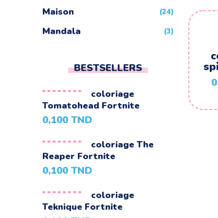
Maison
(24)
Mandala
(3)
Mario
(24)
c
sp
BESTSELLERS
Minecraft
(4)
0
Minions
(24)
coloriage
Tomatohead Fortnite
Montgolfiere
(24)
0,100
TND
Moto
(24)
coloriage The
Naruto
(5)
Reaper Fortnite
Nature
(72)
0,100
TND
Night Funkin
(24)
coloriage
One Piece
Teknique Fortnite
(5)