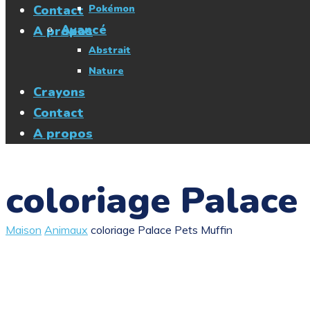
Contact
Pokémon
Avancé
A propos
Abstrait
Nature
Crayons
Contact
A propos
coloriage Palace
Maison
Animaux
coloriage Palace Pets Muffin