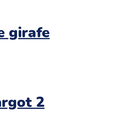
e girafe
argot 2