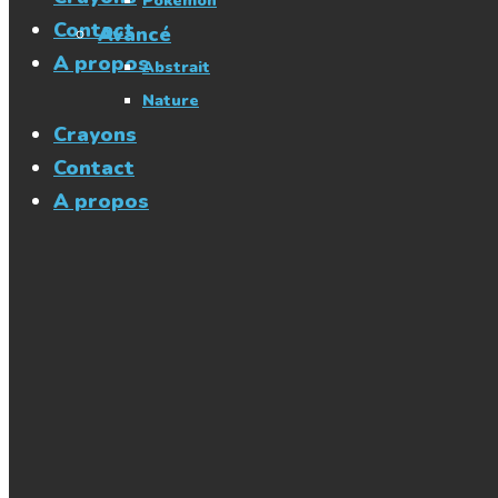
Pokémon
Contact
Avancé
A propos
Abstrait
Nature
Crayons
Contact
A propos