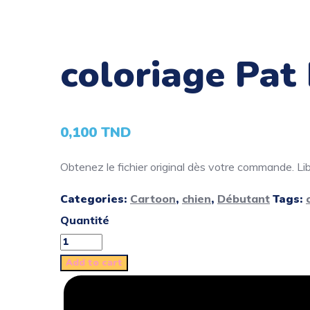
coloriage Pat 
0,100
TND
Obtenez le fichier original dès votre commande. Libé
Categories:
Cartoon
,
chien
,
Débutant
Tags:
Quantité
Add to cart