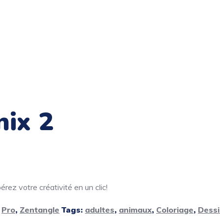
nix 2
rez votre créativité en un clic!
,
Pro
,
Zentangle
Tags:
adultes
,
animaux
,
Coloriage
,
Dessi