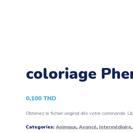
coloriage Phe
0,100
TND
Obtenez le fichier original dès votre commande. Libé
Categories:
Animaux
,
Avancé
,
Intermédiaire