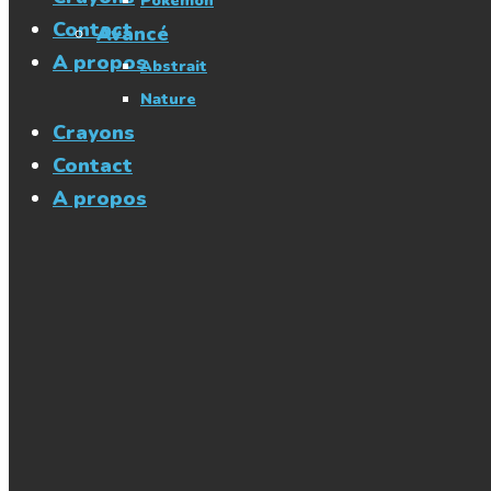
Pokémon
Contact
Avancé
A propos
Abstrait
Nature
Crayons
Contact
A propos