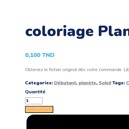
coloriage Plan
0,100
TND
Obtenez le fichier original dès votre commande. Libé
Categories:
Débutant
,
planète
,
Soleil
Tags:
C
Quantité
Add to cart