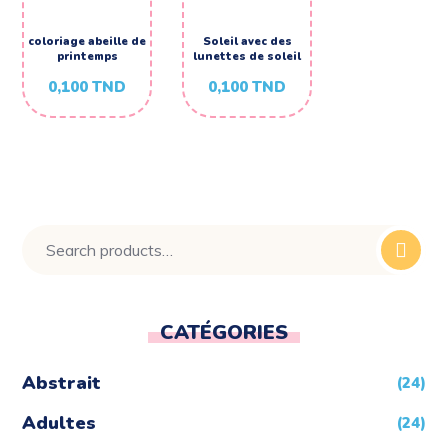
coloriage abeille de
Soleil avec des
printemps
lunettes de soleil
0,100
TND
0,100
TND
CATÉGORIES
Abstrait
(24)
Adultes
(24)