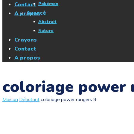
Contact
Pokémon
Avancé
A propos
Abstrait
Nature
Crayons
Contact
A propos
coloriage power 
Maison
Débutant
coloriage power rangers 9