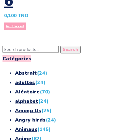
6
0,100
TND
Add to cart
Search
Search
for:
Catégories
Abstrait
(24)
adultes
(24)
Aléatoire
(70)
alphabet
(24)
Among Us
(25)
Angry birds
(24)
Animaux
(145)
Anime
(82)