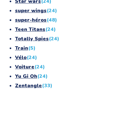
Star wars
(24)
super wings
(24)
super-héros
(48)
Teen Titans
(24)
Totally Spies
(24)
Train
(5)
Vélo
(24)
Voiture
(24)
Yu Gi Oh
(24)
Zentangle
(33)