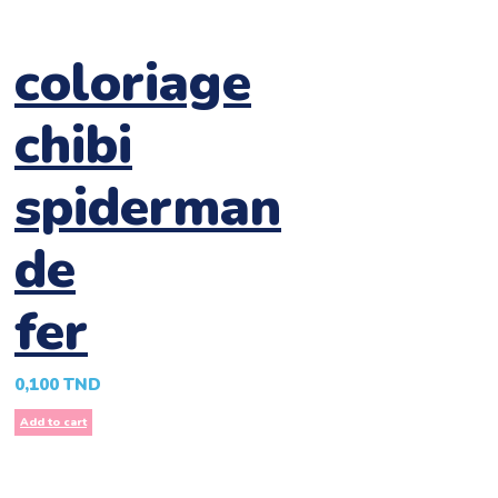
coloriage
chibi
spiderman
de
fer
0,100
TND
Add to cart