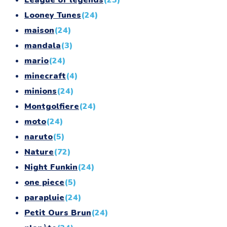
Looney Tunes
(24)
maison
(24)
mandala
(3)
mario
(24)
minecraft
(4)
minions
(24)
Montgolfiere
(24)
moto
(24)
naruto
(5)
Nature
(72)
Night Funkin
(24)
one piece
(5)
parapluie
(24)
Petit Ours Brun
(24)