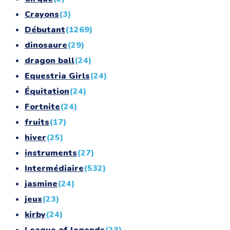
Crayons
(3)
Débutant
(1269)
dinosaure
(29)
dragon ball
(24)
Equestria Girls
(24)
Équitation
(24)
Fortnite
(24)
fruits
(17)
hiver
(25)
instruments
(27)
Intermédiaire
(532)
jasmine
(24)
jeux
(23)
kirby
(24)
League of legends
(23)