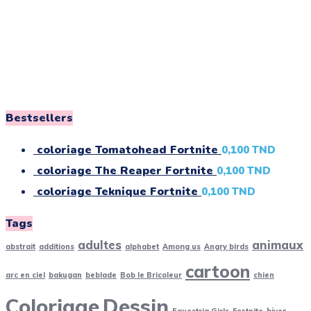
Bestsellers
coloriage Tomatohead Fortnite
0,100
TND
coloriage The Reaper Fortnite
0,100
TND
coloriage Teknique Fortnite
0,100
TND
Tags
adultes
animaux
abstrait
additions
alphabet
Among us
Angry birds
cartoon
arc en ciel
bakugan
beblade
Bob le Bricoleur
chien
Coloriage
Dessin
Equestria Girls
Fortnite
hiver