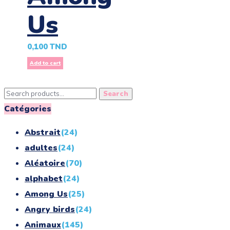
Us
0,100
TND
Add to cart
Search
Search
for:
Catégories
Abstrait
(24)
adultes
(24)
Aléatoire
(70)
alphabet
(24)
Among Us
(25)
Angry birds
(24)
Animaux
(145)