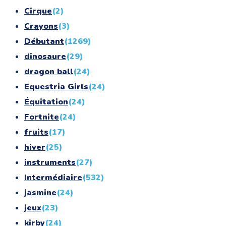
Cirque
(2)
Crayons
(3)
Débutant
(1269)
dinosaure
(29)
dragon ball
(24)
Equestria Girls
(24)
Équitation
(24)
Fortnite
(24)
fruits
(17)
hiver
(25)
instruments
(27)
Intermédiaire
(532)
jasmine
(24)
jeux
(23)
kirby
(24)