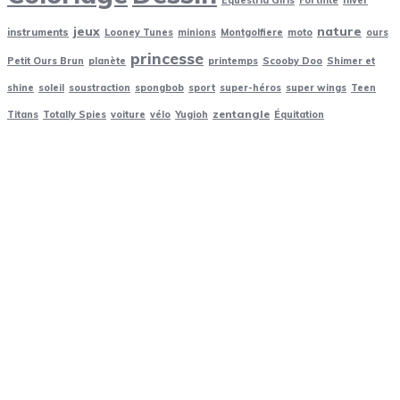
jeux
nature
instruments
Looney Tunes
minions
Montgolfiere
moto
ours
princesse
Petit Ours Brun
planète
printemps
Scooby Doo
Shimer et
shine
soleil
soustraction
spongbob
sport
super-héros
super wings
Teen
zentangle
Titans
Totally Spies
voiture
vélo
Yugioh
Équitation