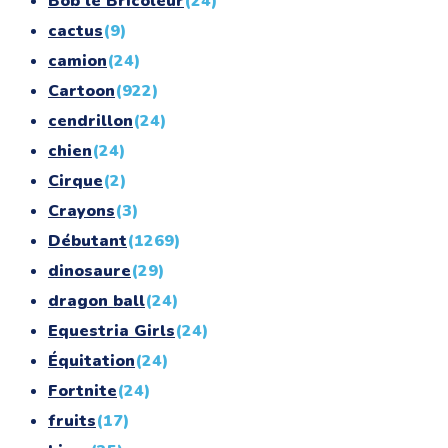
Bob le Bricoleur
(24)
cactus
(9)
camion
(24)
Cartoon
(922)
cendrillon
(24)
chien
(24)
Cirque
(2)
Crayons
(3)
Débutant
(1269)
dinosaure
(29)
dragon ball
(24)
Equestria Girls
(24)
Équitation
(24)
Fortnite
(24)
fruits
(17)