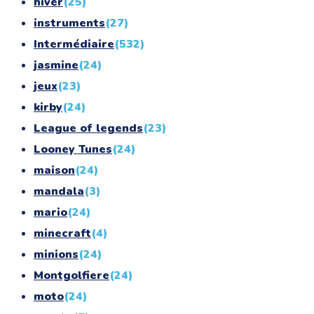
hiver
(25)
instruments
(27)
Intermédiaire
(532)
jasmine
(24)
jeux
(23)
kirby
(24)
League of legends
(23)
Looney Tunes
(24)
maison
(24)
mandala
(3)
mario
(24)
minecraft
(4)
minions
(24)
Montgolfiere
(24)
moto
(24)