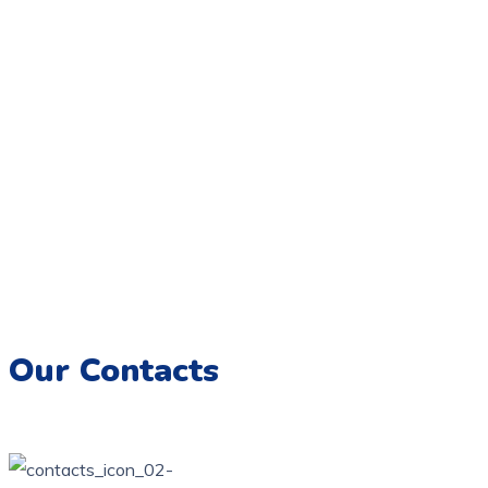
Coloriage.tn,
Une galerie numérique offrant une variété de
dessins pour tous les âges, destinée à éveiller la créativité et
à encourager l’expression artistique chez les enfants.
Imprimez, colorez et créez des souvenirs artistiques
inoubliables.
Our Contacts
76 bis, rue des orangers, Bardo, Tunis