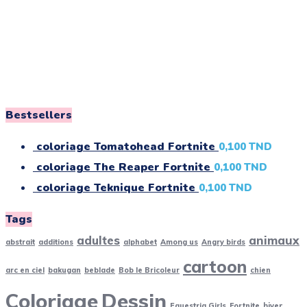
Bestsellers
coloriage Tomatohead Fortnite
0,100
TND
coloriage The Reaper Fortnite
0,100
TND
coloriage Teknique Fortnite
0,100
TND
Tags
adultes
animaux
abstrait
additions
alphabet
Among us
Angry birds
cartoon
arc en ciel
bakugan
beblade
Bob le Bricoleur
chien
Coloriage
Dessin
Equestria Girls
Fortnite
hiver