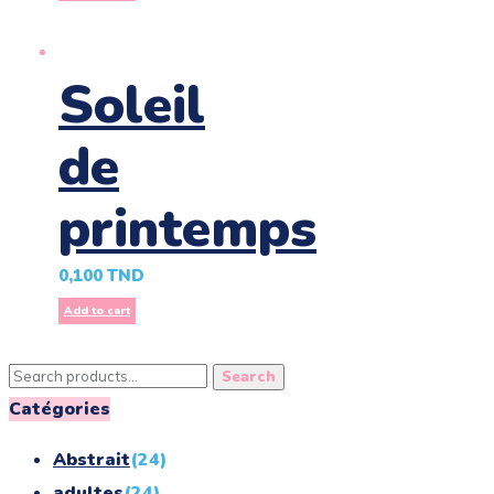
Soleil
de
printemps
0,100
TND
Add to cart
Search
Search
for:
Catégories
Abstrait
(24)
adultes
(24)