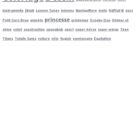
jeux
nature
instruments
Looney Tunes
minions
Montgolfiere
moto
ours
princesse
Petit Ours Brun
planète
printemps
Scooby Doo
Shimer et
shine
soleil
soustraction
spongbob
sport
super-héros
super wings
Teen
zentangle
Titans
Totally Spies
voiture
vélo
Yugioh
Équitation