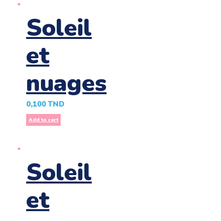
Soleil
et
nuages
0,100
TND
Add to cart
Soleil
et