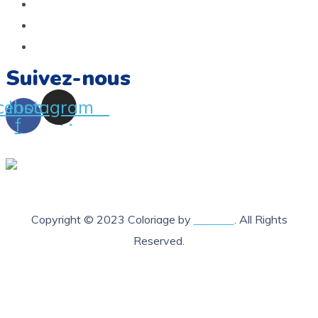
Service Après Vente
Termes et conditions
FAQ
Suivez-nous
cebook-
Instagram
f
Copyright © 2023 Coloriage by
Lab205
. All Rights
Reserved.
X Fermer