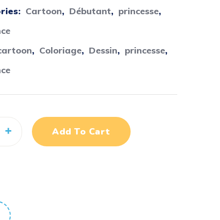
ries:
Cartoon
,
Débutant
,
princesse
,
nce
cartoon
,
Coloriage
,
Dessin
,
princesse
,
nce
Add To Cart