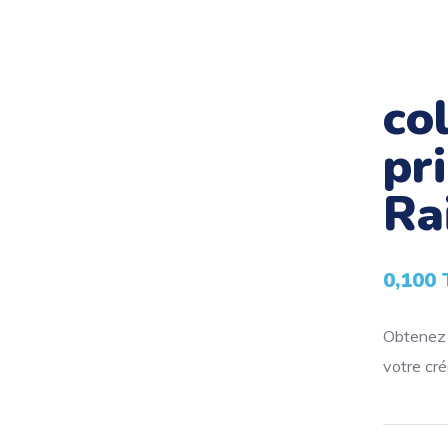
co
pr
Ra
0,100
Obtenez l
votre créa