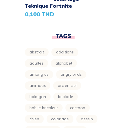
Parapluie
(24)
Teknique Fortnite
0,100
TND
Petit Ours Brun
(24)
Planète
(24)
TAGS
Power Rangers
(24)
Princesse
(133)
abstrait
additions
Printemps
(24)
adultes
alphabet
Pro
(119)
among us
angry birds
Raiponce
(24)
animaux
arc en ciel
Rose
(29)
bakugan
beblade
Scooby Doo
(24)
bob le bricoleur
cartoon
Shimer Et Shine
(24)
chien
coloriage
dessin