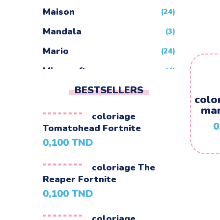
Maison
(24)
Mandala
(3)
Mario
(24)
Minecraft
(4)
BESTSELLERS
Minions
(24)
colo
man
Montgolfiere
(24)
coloriage
0
Tomatohead Fortnite
Moto
(24)
0,100
TND
Naruto
(5)
coloriage The
Nature
(72)
Reaper Fortnite
Night Funkin
(24)
0,100
TND
One Piece
(5)
coloriage