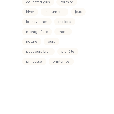
Simpson
equestria girls
fortnite
(24)
Smurf
hiver
instruments
jeux
(10)
Soleil
looney tunes
minions
(70)
montgolfiere
moto
Sonic
(24)
nature
ours
Spongbob
(24)
petit ours brun
planète
Sports
(24)
princesse
printemps
Star Wars
(24)
scooby doo
shimer et shine
Super Wings
(24)
soleil
soustraction
Super-Héros
(48)
spongbob
sport
Teen Titans
(24)
super-héros
super wings
Totally Spies
(24)
teen titans
totally spies