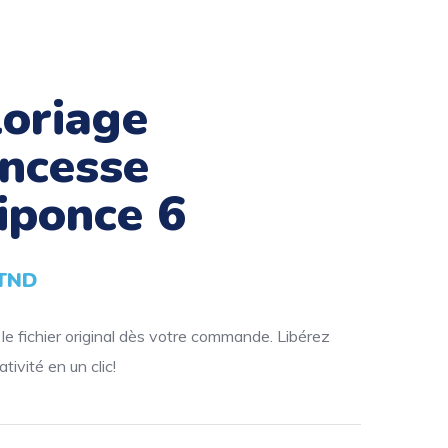
loriage
incesse
iponce 6
TND
e fichier original dès votre commande. Libérez
tivité en un clic!