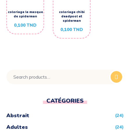
coloriage le masque
coloriage chibi
de spiderman
deadpool et
spiderman
0,100
TND
0,100
TND
CATÉGORIES
Abstrait
(24)
Adultes
(24)