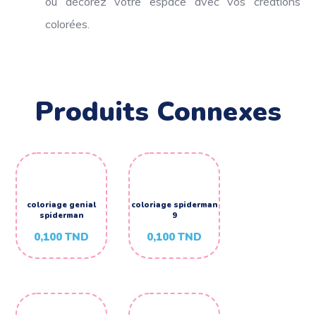
ou décorez votre espace avec vos créations
colorées.
Produits Connexes
coloriage genial
coloriage spiderman
spiderman
9
0,100
TND
0,100
TND