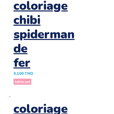
coloriage
chibi
spiderman
de
fer
0,100
TND
Add to cart
coloriage