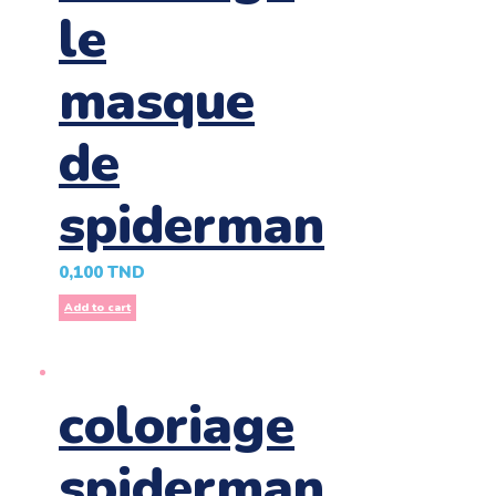
le
masque
de
spiderman
0,100
TND
Add to cart
coloriage
spiderman