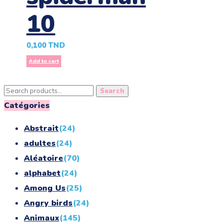
10
0,100
TND
Add to cart
Search
Search
for:
Catégories
Abstrait
(24)
adultes
(24)
Aléatoire
(70)
alphabet
(24)
Among Us
(25)
Angry birds
(24)
Animaux
(145)