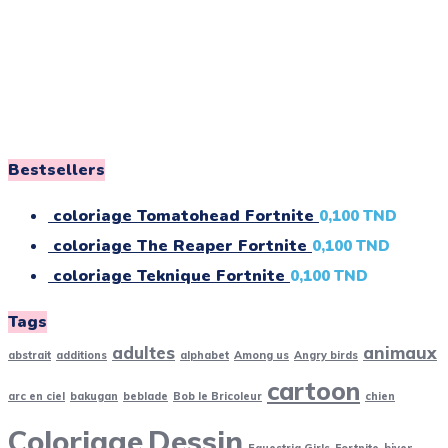
Bestsellers
coloriage Tomatohead Fortnite
0,100
TND
coloriage The Reaper Fortnite
0,100
TND
coloriage Teknique Fortnite
0,100
TND
Tags
adultes
animaux
abstrait
additions
alphabet
Among us
Angry birds
cartoon
arc en ciel
bakugan
beblade
Bob le Bricoleur
chien
Coloriage
Dessin
Equestria Girls
Fortnite
hiver