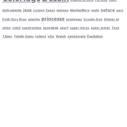
jeux
nature
instruments
Looney Tunes
minions
Montgolfiere
moto
ours
princesse
Petit Ours Brun
planète
printemps
Scooby Doo
Shimer et
shine
soleil
soustraction
spongbob
sport
super-héros
super wings
Teen
zentangle
Titans
Totally Spies
voiture
vélo
Yugioh
Équitation