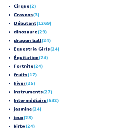
Cirque
(2)
Crayons
(3)
Débutant
(1269)
dinosaure
(29)
dragon ball
(24)
Equestria Girls
(24)
Équitation
(24)
Fortnite
(24)
fruits
(17)
hiver
(25)
instruments
(27)
Intermédiaire
(532)
jasmine
(24)
jeux
(23)
kirby
(24)