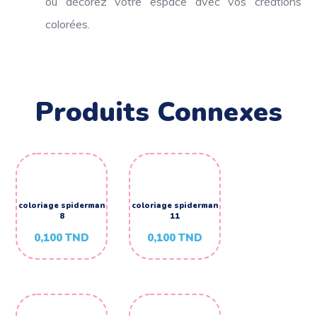
ou décorez votre espace avec vos créations
colorées.
Produits Connexes
coloriage spiderman
coloriage spiderman
8
11
0,100
TND
0,100
TND