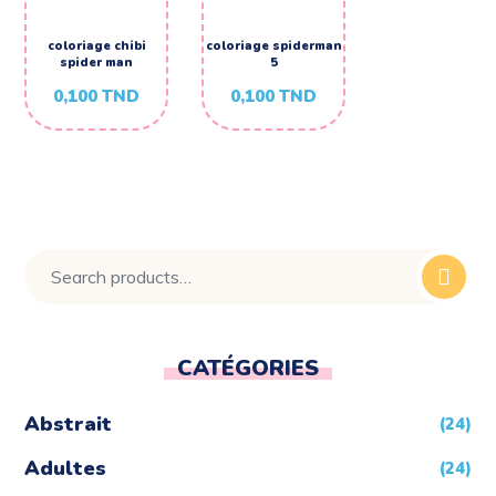
coloriage chibi
coloriage spiderman
spider man
5
0,100
TND
0,100
TND
CATÉGORIES
Abstrait
(24)
Adultes
(24)