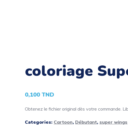
coloriage Sup
0,100
TND
Obtenez le fichier original dès votre commande. Libé
Categories:
Cartoon
,
Débutant
,
super wings