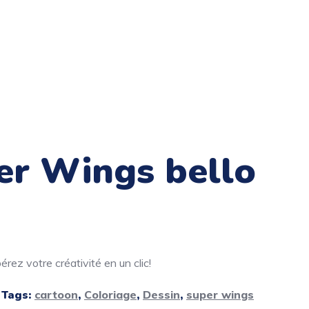
er Wings bello
rez votre créativité en un clic!
Tags:
cartoon
,
Coloriage
,
Dessin
,
super wings