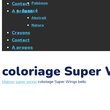
Contact
Pokémon
Avancé
A propos
Abstrait
Nature
Crayons
Contact
A propos
coloriage Super 
Maison
super wings
coloriage Super Wings bello