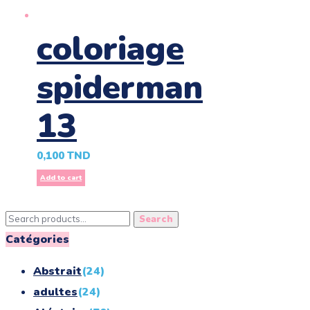
coloriage
spiderman
13
0,100
TND
Add to cart
Search
Search
for:
Catégories
Abstrait
(24)
adultes
(24)