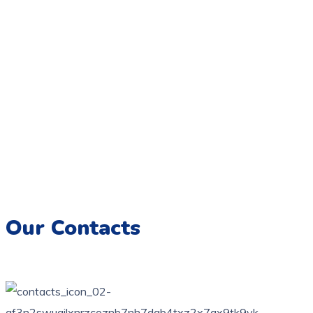
Coloriage.tn,
Une galerie numérique offrant une variété de
dessins pour tous les âges, destinée à éveiller la créativité et
à encourager l’expression artistique chez les enfants.
Imprimez, colorez et créez des souvenirs artistiques
inoubliables.
Our Contacts
76 bis, rue des orangers, Bardo, Tunis