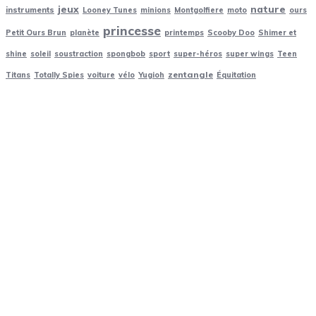
jeux
nature
instruments
Looney Tunes
minions
Montgolfiere
moto
ours
princesse
Petit Ours Brun
planète
printemps
Scooby Doo
Shimer et
shine
soleil
soustraction
spongbob
sport
super-héros
super wings
Teen
zentangle
Titans
Totally Spies
voiture
vélo
Yugioh
Équitation