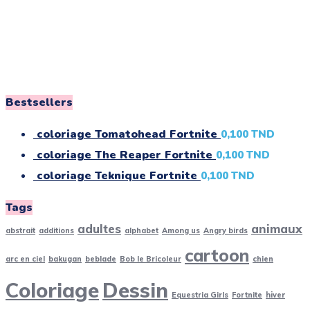
Bestsellers
coloriage Tomatohead Fortnite
0,100
TND
coloriage The Reaper Fortnite
0,100
TND
coloriage Teknique Fortnite
0,100
TND
Tags
adultes
animaux
abstrait
additions
alphabet
Among us
Angry birds
cartoon
arc en ciel
bakugan
beblade
Bob le Bricoleur
chien
Coloriage
Dessin
Equestria Girls
Fortnite
hiver