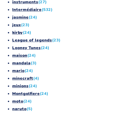
instruments
(27)
Intermédiaire
(532)
jasmine
(24)
jeux
(23)
kirby
(24)
League of legends
(23)
Looney Tunes
(24)
maison
(24)
mandala
(3)
mario
(24)
minecraft
(4)
minions
(24)
Montgolfiere
(24)
moto
(24)
naruto
(5)