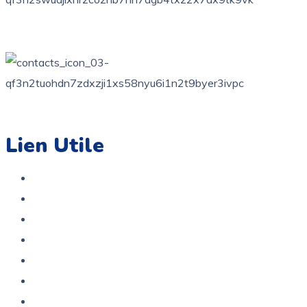
+216 71 851 836
contact@coloriage.tn
Lien Utile
Accueil
Boutique
A propos
Contact
Politique de confidentialité
Politique De Remboursement Et De Retour
Service Après Vente