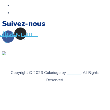
Termes et conditions
FAQ
Suivez-nous
cebook-
Instagram
f
Copyright © 2023 Coloriage by
Lab205
. All Rights
Reserved.
X Fermer