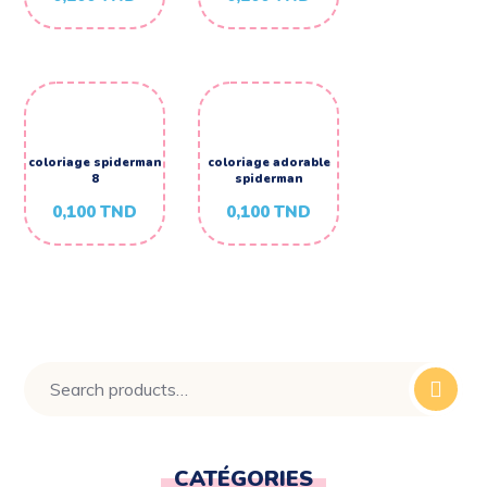
coloriage spiderman
coloriage adorable
8
spiderman
0,100
TND
0,100
TND
CATÉGORIES