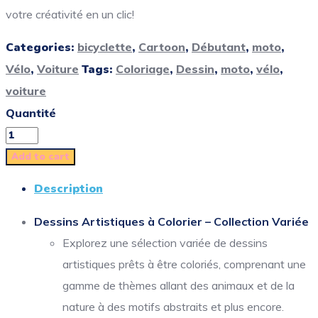
votre créativité en un clic!
Categories:
bicyclette
,
Cartoon
,
Débutant
,
moto
,
Vélo
,
Voiture
Tags:
Coloriage
,
Dessin
,
moto
,
vélo
,
voiture
Quantité
Add to cart
Description
Dessins Artistiques à Colorier – Collection Variée
Explorez une sélection variée de dessins
artistiques prêts à être coloriés, comprenant une
gamme de thèmes allant des animaux et de la
nature à des motifs abstraits et plus encore.