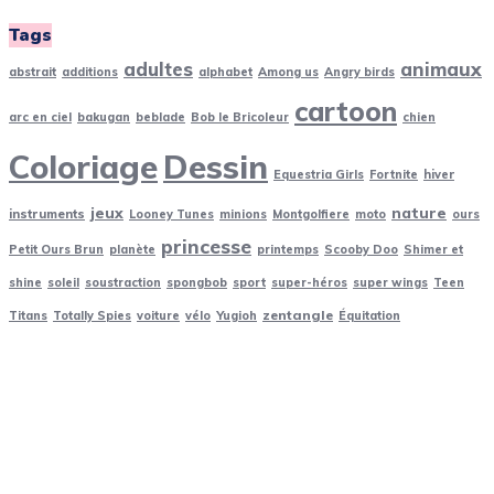
Tags
adultes
animaux
abstrait
additions
alphabet
Among us
Angry birds
cartoon
arc en ciel
bakugan
beblade
Bob le Bricoleur
chien
Coloriage
Dessin
Equestria Girls
Fortnite
hiver
jeux
nature
instruments
Looney Tunes
minions
Montgolfiere
moto
ours
princesse
Petit Ours Brun
planète
printemps
Scooby Doo
Shimer et
shine
soleil
soustraction
spongbob
sport
super-héros
super wings
Teen
zentangle
Titans
Totally Spies
voiture
vélo
Yugioh
Équitation