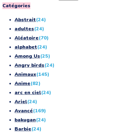
for:
Catégories
Abstrait
(24)
adultes
(24)
Aléatoire
(70)
alphabet
(24)
Among Us
(25)
Angry birds
(24)
Animaux
(145)
Anime
(82)
arc en ciel
(24)
Ariel
(24)
Avancé
(169)
bakugan
(24)
Barbie
(24)