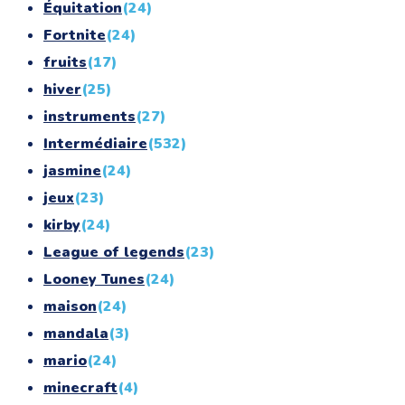
Équitation
(24)
Fortnite
(24)
fruits
(17)
hiver
(25)
instruments
(27)
Intermédiaire
(532)
jasmine
(24)
jeux
(23)
kirby
(24)
League of legends
(23)
Looney Tunes
(24)
maison
(24)
mandala
(3)
mario
(24)
minecraft
(4)