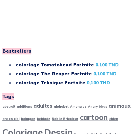
Bestsellers
coloriage Tomatohead Fortnite
0,100
TND
coloriage The Reaper Fortnite
0,100
TND
coloriage Teknique Fortnite
0,100
TND
Tags
adultes
animaux
abstrait
additions
alphabet
Among us
Angry birds
cartoon
arc en ciel
bakugan
beblade
Bob le Bricoleur
chien
Coloriage
Dessin