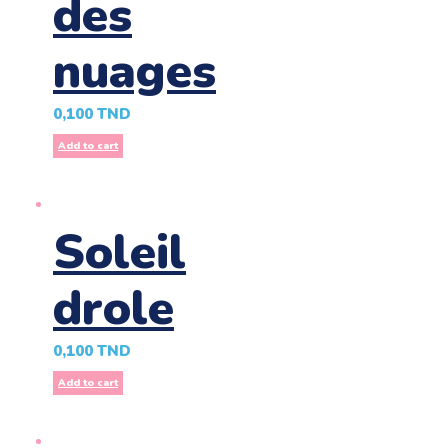
des
nuages
0,100
TND
Add to cart
Soleil
drole
0,100
TND
Add to cart