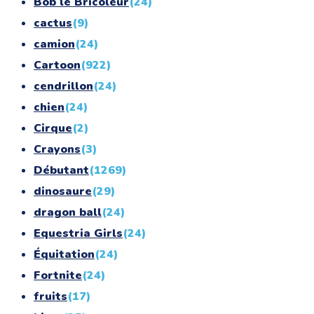
Bob le Bricoleur
(24)
cactus
(9)
camion
(24)
Cartoon
(922)
cendrillon
(24)
chien
(24)
Cirque
(2)
Crayons
(3)
Débutant
(1269)
dinosaure
(29)
dragon ball
(24)
Equestria Girls
(24)
Équitation
(24)
Fortnite
(24)
fruits
(17)