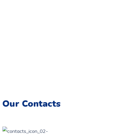
Coloriage.tn,
Une galerie numérique offrant une variété de
dessins pour tous les âges, destinée à éveiller la créativité et
à encourager l’expression artistique chez les enfants.
Imprimez, colorez et créez des souvenirs artistiques
inoubliables.
Our Contacts
76 bis, rue des orangers, Bardo, Tunis