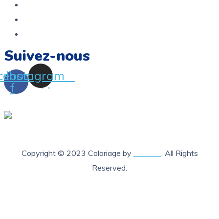
Service Après Vente
Termes et conditions
FAQ
Suivez-nous
cebook-
Instagram
f
Copyright © 2023 Coloriage by
Lab205
. All Rights
Reserved.
X Fermer