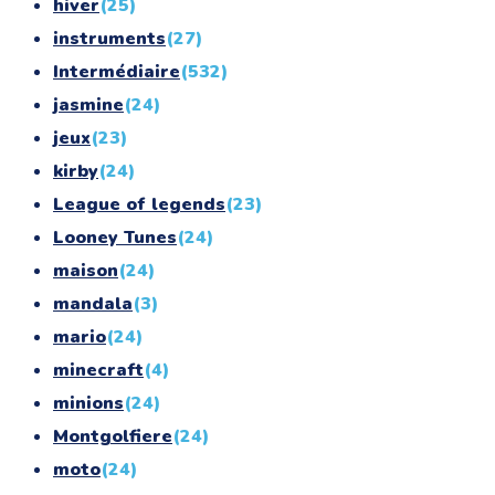
hiver
(25)
instruments
(27)
Intermédiaire
(532)
jasmine
(24)
jeux
(23)
kirby
(24)
League of legends
(23)
Looney Tunes
(24)
maison
(24)
mandala
(3)
mario
(24)
minecraft
(4)
minions
(24)
Montgolfiere
(24)
moto
(24)