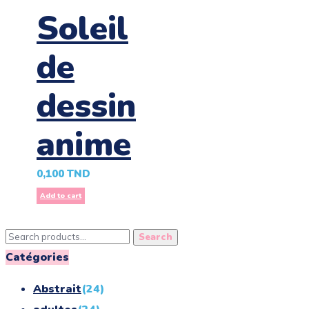
Soleil
de
dessin
anime
0,100
TND
Add to cart
Search
Search
for:
Catégories
Abstrait
(24)