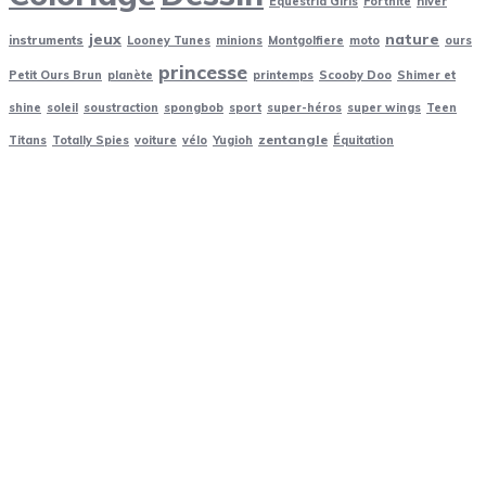
Equestria Girls
Fortnite
hiver
jeux
nature
instruments
Looney Tunes
minions
Montgolfiere
moto
ours
princesse
Petit Ours Brun
planète
printemps
Scooby Doo
Shimer et
shine
soleil
soustraction
spongbob
sport
super-héros
super wings
Teen
zentangle
Titans
Totally Spies
voiture
vélo
Yugioh
Équitation